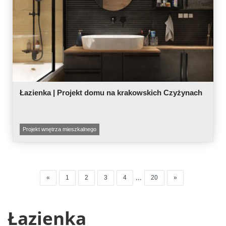
Łazienka | Projekt domu na krakowskich Czyżynach
Projekt wnętrza mieszkalnego
...
«
1
2
3
4
20
»
Łazienka