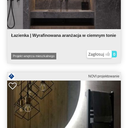
Łazienka | Wyrafinowana aranżacja w ciemnym tonie
Zagłosuj
0
Projekt wnętrza mieszkalnego
NOVI projektowanie