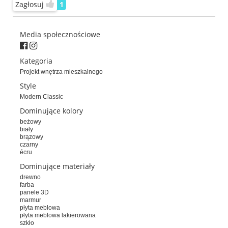
Zagłosuj
1
Media społecznościowe
Kategoria
Projekt wnętrza mieszkalnego
Style
Modern Classic
Dominujące kolory
beżowy
biały
brązowy
czarny
écru
Dominujące materiały
drewno
farba
panele 3D
marmur
płyta meblowa
płyta meblowa lakierowana
szkło