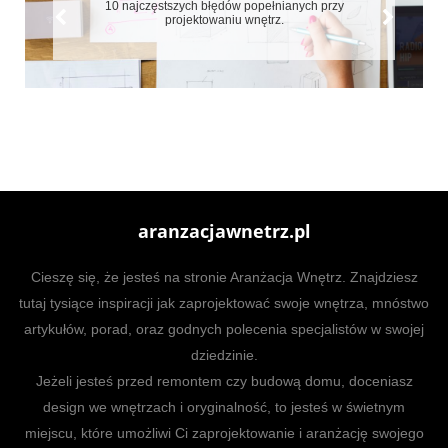
 przy
7 błędów które zepsują aranżację małych mieszkań
aranzacjawnetrz.pl
Cieszę się, że jesteś na stronie Aranżacja Wnętrz. Znajdziesz
tutaj tysiące inspiracji jak zaprojektować swoje wnętrza, mnóstwo
artykułów, porad, oraz godnych polecenia specjalistów w swojej
dziedzinie.
Jeżeli jesteś przed remontem czy budową domu, doceniasz
design we wnętrzach i oryginalność, to jesteś w świetnym
miejscu, które umożliwi Ci zaprojektowanie i aranżację swojego