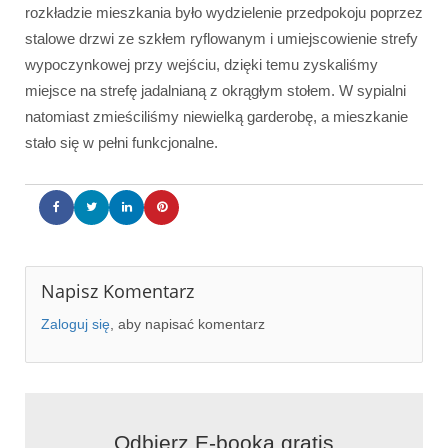
rozkładzie mieszkania było wydzielenie przedpokoju poprzez
stalowe drzwi ze szkłem ryflowanym i umiejscowienie strefy
wypoczynkowej przy wejściu, dzięki temu zyskaliśmy
miejsce na strefę jadalnianą z okrągłym stołem. W sypialni
natomiast zmieściliśmy niewielką garderobę, a mieszkanie
stało się w pełni funkcjonalne.
Napisz Komentarz
Zaloguj się
, aby napisać komentarz
Salon
Salon
Salon
Kuchnia
Wyspa kuchenna
Jadalnia
Wiatrołap
Przedpokój
Łazienka
Łazienka
Sypialnia
Sypialnia
Garderoba
Biuro
Biuro
Odbierz E-booka gratis