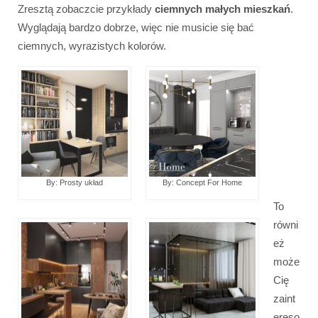
Zresztą zobaczcie przykłady
ciemnych małych mieszkań
.
Wyglądają bardzo dobrze, więc nie musicie się bać
ciemnych, wyrazistych kolorów.
By: Prosty układ
By: Concept For Home
To
równi
eż
może
Cię
zaint
ereso