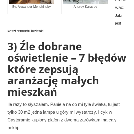
wać:
By: Alexander Menchinsky
Andrey Karasev
Jaki
jest
koszt remontu łazienki
3) Źle dobrane
oświetlenie – 7 błędów
które zepsują
aranżację małych
mieszkań
Ile razy to słyszałem. Panie a na co mi tyle światła, tu jest
tylko 30 m2 jedna lampa u góry mi wystarczy. I cyk w
Castoramie kupiony plafon z dwoma żarówkami na cały
pokój.