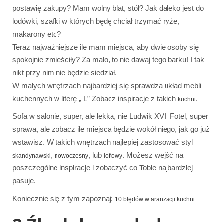
postawię zakupy? Mam wolny blat, stół? Jak daleko jest do
lodówki, szafki w których będę chciał trzymać ryże,
makarony etc?
Teraz najważniejsze ile mam miejsca, aby dwie osoby się
spokojnie zmieściły? Za mało, to nie dawaj tego barku! I tak
nikt przy nim nie będzie siedział.
W małych wnętrzach najbardziej się sprawdza układ mebli
kuchennych w literę „ L” Zobacz inspiracje z takich
.
kuchni
Sofa w salonie, super, ale lekka, nie Ludwik XVI. Fotel, super
sprawa, ale zobacz ile miejsca będzie wokół niego, jak go już
wstawisz. W takich wnętrzach najlepiej zastosować styl
,
, lub
. Możesz wejść na
skandynawski
nowoczesny
loftowy
poszczególne inspiracje i zobaczyć co Tobie najbardziej
pasuje.
Koniecznie się z tym zapoznaj:
10 błędów w aranżacji kuchni