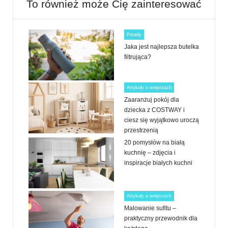
To również może Cię zainteresować
Porady
Jaka jest najlepsza butelka
filtrująca?
Artykuły o wnętrzach
Zaaranżuj pokój dla
dziecka z COSTWAY i
ciesz się wyjątkowo uroczą
przestrzenią
20 pomysłów na białą
kuchnię – zdjęcia i
inspiracje białych kuchni
Artykuły o wnętrzach
Malowanie sufitu –
praktyczny przewodnik dla