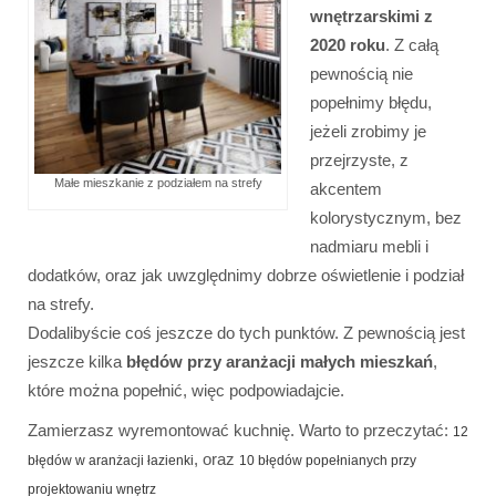
wnętrzarskimi z
2020 roku
. Z całą
pewnością nie
popełnimy błędu,
jeżeli zrobimy je
przejrzyste, z
Małe mieszkanie z podziałem na strefy
akcentem
kolorystycznym, bez
nadmiaru mebli i
dodatków, oraz jak uwzględnimy dobrze oświetlenie i podział
na strefy.
Dodalibyście coś jeszcze do tych punktów. Z pewnością jest
jeszcze kilka
błędów przy aranżacji małych mieszkań
,
które można popełnić, więc podpowiadajcie.
Zamierzasz wyremontować kuchnię. Warto to przeczytać:
12
, oraz
błędów w aranżacji łazienki
10 błędów popełnianych przy
projektowaniu wnętrz