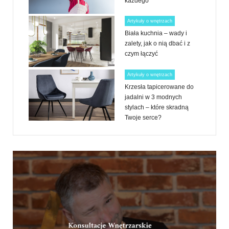
każdego
Artykuły o wnętrzach
Biała kuchnia – wady i
zalety, jak o nią dbać i z
czym łączyć
Artykuły o wnętrzach
Krzesła tapicerowane do
jadalni w 3 modnych
stylach – które skradną
Twoje serce?