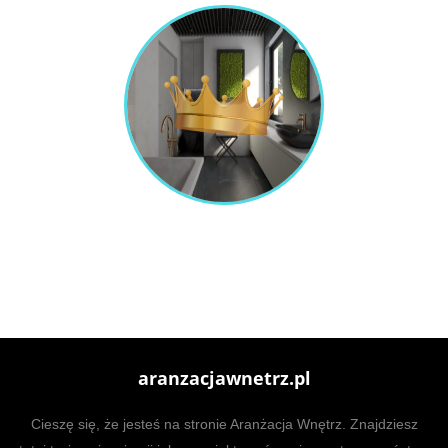
aranzacjawnetrz.pl
Cieszę się, że jesteś na stronie Aranżacja Wnętrz. Znajdziesz