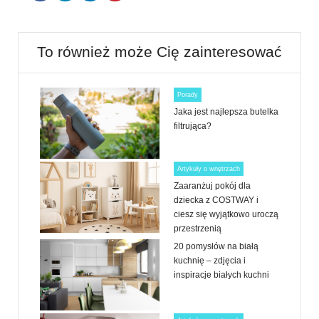
To również może Cię zainteresować
Porady
Jaka jest najlepsza butelka
filtrująca?
Artykuły o wnętrzach
Zaaranżuj pokój dla
dziecka z COSTWAY i
ciesz się wyjątkowo uroczą
przestrzenią
20 pomysłów na białą
kuchnię – zdjęcia i
inspiracje białych kuchni