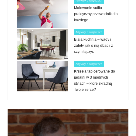
Artykuły o wnętrzach
Malowanie sufitu –
praktyczny przewodnik dla
każdego
Artykuły o wnętrzach
Biała kuchnia – wady i
zalety, jak o nią dbać i z
czym łączyć
Artykuły o wnętrzach
Krzesła tapicerowane do
jadalni w 3 modnych
stylach – które skradną
Twoje serce?