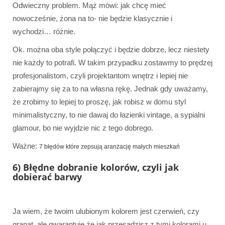
Odwieczny problem. Mąż mówi: jak chcę mieć
nowocześnie, żona na to- nie będzie klasycznie i
wychodzi… różnie.
Ok. można oba style połączyć i będzie dobrze, lecz niestety
nie każdy to potrafi. W takim przypadku zostawmy to prędzej
profesjonalistom, czyli projektantom wnętrz i lepiej nie
zabierajmy się za to na własna rękę. Jednak gdy uważamy,
że zrobimy to lepiej to proszę, jak robisz w domu styl
minimalistyczny, to nie dawaj do łazienki vintage, a sypialni
glamour, bo nie wyjdzie nic z tego dobrego.
Ważne:
7 błędów które zepsują aranżację małych mieszkań
6) Błędne dobranie kolorów, czyli jak
dobierać barwy
Ja wiem, że twoim ulubionym kolorem jest czerwień, czy
granat, ale gwarantuję że jak przesadzisz z tymi kolorami u