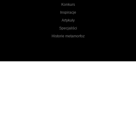
Konkurs
Inspiracje
Artykuły
Specjaliści
Historie metamorfoz