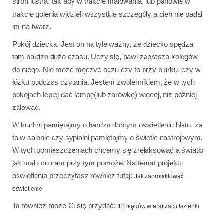
stron lustra, tak aby w trakcie malowania, lub panowie w
trakcie golenia widzieli wszystkie szczegóły a cień nie padał
im na twarz.
Pokój dziecka. Jest on na tyle ważny, że dziecko spędza
tam bardzo dużo czasu. Uczy się, bawi zaprasza kolegów
do niego. Nie może męczyć oczu czy to przy biurku, czy w
łóżku podczas czytania. Jestem zwolennikiem, że w tych
pokojach lepiej dać lampę(lub żarówkę) więcej, niż później
żałować.
W kuchni pamiętajmy o bardzo dobrym oświetleniu blatu, za
to w salonie czy sypialni pamiętajmy o świetle nastrojowym.
W tych pomieszczeniach chcemy się zrelaksować a światło
jak mało co nam przy tym pomoże. Na temat projektu
oświetlenia przeczytasz również tutaj:
Jak zaprojektować
oświetlenie
To również może Ci się przydać:
12 błędów w aranżacji łazienki