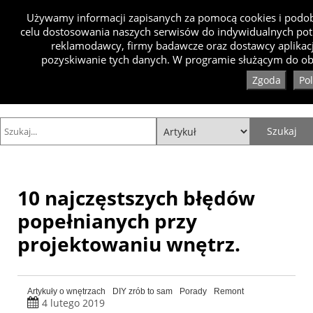
Używamy informacji zapisanych za pomocą cookies i podobn
celu dostosowania naszych serwisów do indywidualnych pot
reklamodawcy, firmy badawcze oraz dostawcy aplikacj
pozyskiwanie tych danych. W programie służącym do obs
Zgoda
Po
10 najczęstszych błędów
popełnianych przy
projektowaniu wnętrz.
Artykuły o wnętrzach
DIY zrób to sam
Porady
Remont
4 lutego 2019