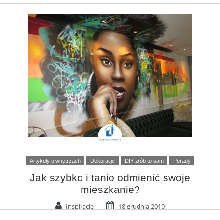
Artykuły o wnętrzach
Dekoracje
DIY zrób to sam
Porady
Jak szybko i tanio odmienić swoje
mieszkanie?
Inspiracje
18 grudnia 2019