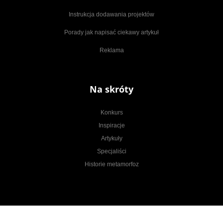
Instrukcja dodawania projektów
Porady jak napisać ciekawy artykuł
Reklama
Na skróty
Konkurs
Inspiracje
Artykuły
Specjaliści
Historie metamorfoz