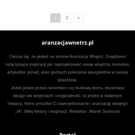
1
2
»
aranzacjawnetrz.pl
Cieszę się, że jesteś na stronie Aranżacja Wnętrz. Znajdziesz
tutaj tysiące inspiracji jak zaprojektować swoje wnętrza, mnóstwo
artykułów, porad, oraz godnych polecenia specjalistów w swojej
dziedzinie.
Jeżeli jesteś przed remontem czy budową domu, doceniasz
design we wnętrzach i oryginalność, to jesteś w świetnym
miejscu, które umożliwi Ci zaprojektowanie i aranżację swojego
„M”. Miłej lektury i inspiracji. Redaktor: Marek Suchocki