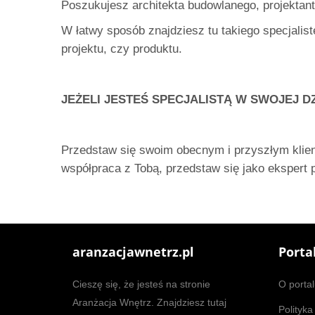
Poszukujesz architekta budowlanego, projektan
W łatwy sposób znajdziesz tu takiego specjalis
projektu, czy produktu.
JEŻELI JESTEŚ SPECJALISTĄ W SWOJEJ DZ
Przedstaw się swoim obecnym i przyszłym klient
współpraca z Tobą, przedstaw się jako ekspert 
aranzacjawnetrz.pl
Porta
Cieszę się, że jesteś na stronie
O portal
Aranżacja Wnętrz. Znajdziesz tutaj
Polityka