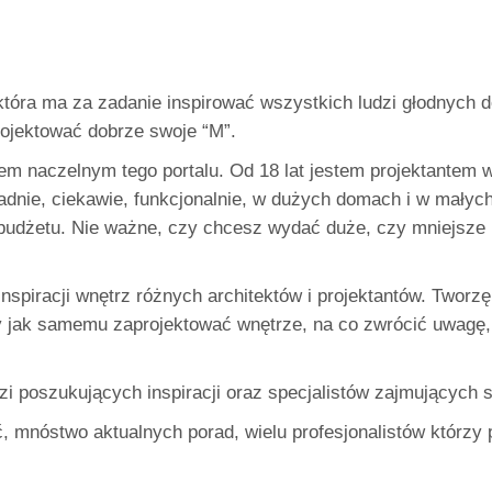
tóra ma za zadanie inspirować wszystkich ludzi głodnych 
rojektować dobrze swoje “M”.
m naczelnym tego portalu. Od 18 lat jestem projektantem w
ładnie, ciekawie, funkcjonalnie, w dużych domach i w mały
udżetu. Nie ważne, czy chcesz wydać duże, czy mniejsze 
inspiracji wnętrz różnych architektów i projektantów. Twor
y jak samemu zaprojektować wnętrze, na co zwrócić uwagę,
zi poszukujących inspiracji oraz specjalistów zajmujących 
ć, mnóstwo aktualnych porad, wielu profesjonalistów którzy