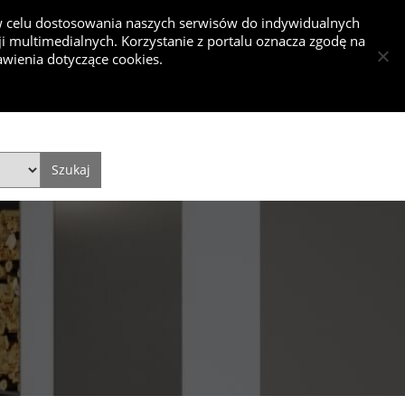
 w celu dostosowania naszych serwisów do indywidualnych
 multimedialnych. Korzystanie z portalu oznacza zgodę na
kurs
wienia dotyczące cookies.
Dodaj projekt
Dodaj artykuł
Zaloguj się
Style
Video
Historie