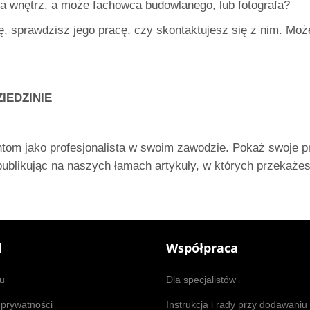
ta wnętrz, a może fachowca budowlanego, lub fotografa?
tę, sprawdzisz jego pracę, czy skontaktujesz się z nim. M
IEDZINIE
om jako profesjonalista w swoim zawodzie. Pokaż swoje proj
publikując na naszych łamach artykuły, w których przekażes
l
Współpraca
u
Dla specjalistów
 prywatności
Instrukcja i rady przy dodawaniu