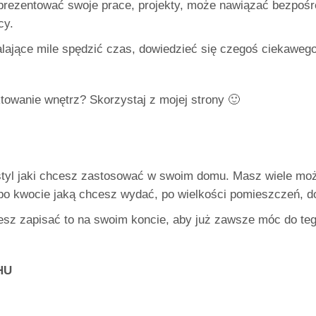
zaprezentować swoje prace, projekty, może nawiązać bezpośr
cy.
alające mile spędzić czas, dowiedzieć się czegoś ciekaweg
ktowanie wnętrz? Skorzystaj z mojej strony 🙂
styl jaki chcesz zastosować w swoim domu. Masz wiele możl
 po kwocie jaką chcesz wydać, po wielkości pomieszczeń, d
esz zapisać to na swoim koncie, aby już zawsze móc do teg
HU