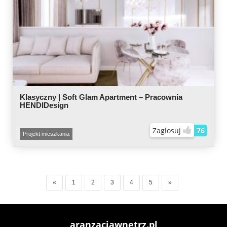
Klasyczny | Soft Glam Apartment – Pracownia
HENDIDesign
Zagłosuj
76
Projekt mieszkania
«
1
2
3
4
5
»
aranzacjawnetrz.pl