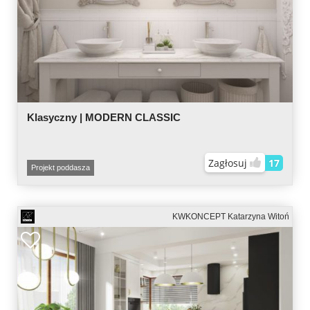
Klasyczny | MODERN CLASSIC
Zagłosuj
17
Projekt poddasza
KWKONCEPT Katarzyna Witoń