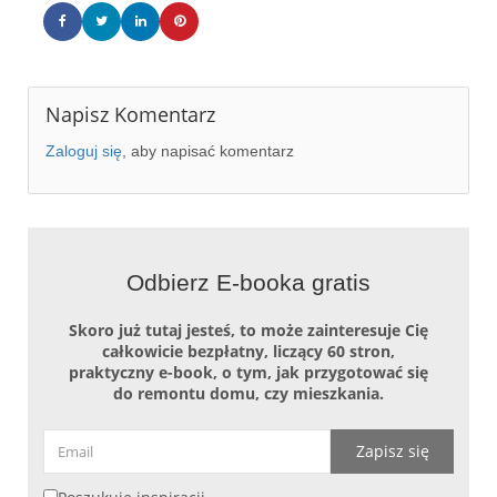
Napisz Komentarz
Zaloguj się
, aby napisać komentarz
STYLOWO – LOFTOWA KAMIENICA
STYLOWO – LOFTOWA KAMIENICA
STYLOWO – LOFTOWA KAMIENICA
STYLOWO – LOFTOWA KAMIENICA
STYLOWO – LOFTOWA KAMIENICA
Odbierz E-booka gratis
Skoro już tutaj jesteś, to może zainteresuje Cię
całkowicie bezpłatny, liczący 60 stron,
praktyczny e-book, o tym, jak przygotować się
do remontu domu, czy mieszkania.
Zapisz się