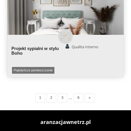
Qualita Interno
Projekt sypialni w stylu
Boho
Pojedyńcze pomieszczenie
...
1
2
3
6
»
aranzacjawnetrz.pl