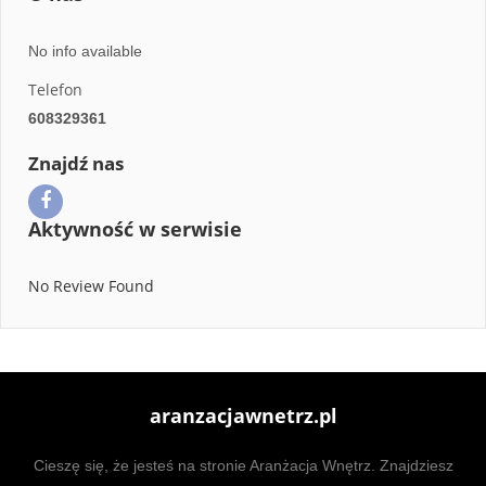
No info available
Telefon
608329361
Znajdź nas
Aktywność w serwisie
No Review Found
aranzacjawnetrz.pl
Cieszę się, że jesteś na stronie Aranżacja Wnętrz. Znajdziesz