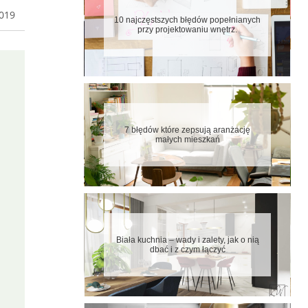
przy projektowaniu wnętrz.
2019
7 błędów które zepsują aranżację
małych mieszkań
Biała kuchnia – wady i zalety, jak o nią
dbać i z czym łączyć