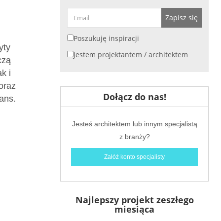
Zapisz się
Poszukuję inspiracji
yty
Jestem projektantem / architektem
czą
k i
coraz
Dołącz do nas!
ans.
Jesteś architektem lub innym specjalistą
z branży?
Załóż konto specjalisty
Najlepszy projekt zeszłego
miesiąca