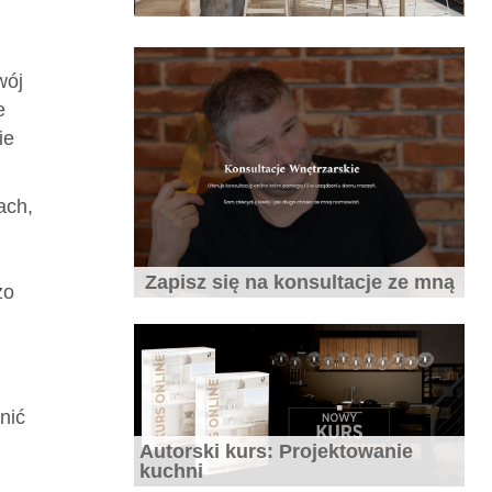
10 błędów w aranżacji kuchni
wój
e
ie
ach,
Jaki blat do kuchni wybrać
Zapisz się na konsultacje ze mną
zo
nić
10 najczęstszych błędów popełnianych
przy projektowaniu wnętrz.
Autorski kurs: Projektowanie
kuchni