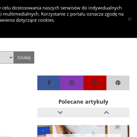
 w celu dostosowania naszych serwisów do indywidualnych
 multimedialnych. Korzystanie z portalu oznacza zgodę na
nkurs
wienia dotyczące cookies.
Dodaj projekt
Dodaj artykuł
Zaloguj się
Style
Video
Historie
10 błędów w aranżacji kuchni
Jaki blat do kuchni wybrać
Polecane artykuły
10 najczęstszych błędów popełnianych