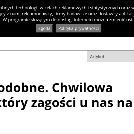
bnych technologii w celach reklamowych i statystycznych oraz
cy z nami reklamodawcy, firmy badawcze oraz dostawcy aplikacji
Inspiracje
Artykuły
Produkty
Specjaliści
Ko
. W programie służącym do obsługi internetu można zmienić usta
Zgoda
Polityka prywatności
odobne. Chwilowa
tóry zagości u nas na