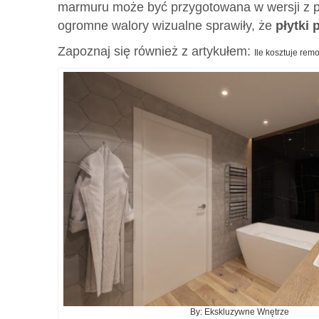
marmuru może być przygotowana w wersji z poł
ogromne walory wizualne sprawiły, że
płytki
Zapoznaj się również z artykułem:
Ile kosztuje remo
By: Ekskluzywne Wnętrze