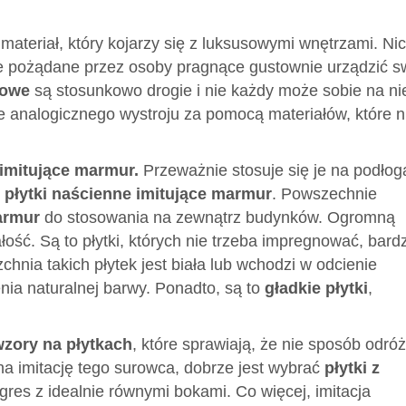
ateriał, który kojarzy się z luksusowymi wnętrzami. Nic
e pożądane przez osoby pragnące gustownie urządzić s
rowe
są stosunkowo drogie i nie każdy może sobie na ni
ie analogicznego wystroju za pomocą materiałów, które n
 imitujące marmur.
Przeważnie stosuje się je na podłog
e
płytki naścienne imitujące marmur
. Powszechnie
marmur
do stosowania na zewnątrz budynków. Ogromną
ałość. Są to płytki, których nie trzeba impregnować, bard
zchnia takich płytek jest biała lub wchodzi w odcienie
nia naturalnej barwy. Ponadto, są to
gładkie płytki
,
wzory na płytkach
, które sprawiają, że nie sposób odróż
a imitację tego surowca, dobrze jest wybrać
płytki z
 gres z idealnie równymi bokami. Co więcej, imitacja