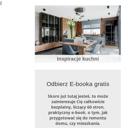
z
7 błędów które zepsują aranżację
małych mieszkań
Inspiracje kuchni
Biała kuchnia – wady i zalety, jak o nią
dbać i z czym łączyć
Odbierz E-booka gratis
Skoro już tutaj jesteś, to może
zainteresuje Cię całkowicie
bezpłatny, liczący 60 stron,
praktyczny e-book, o tym, jak
przygotować się do remontu
20 pomysłów na białą kuchnię – zdjęcia
i inspiracje białych kuchni
domu, czy mieszkania.