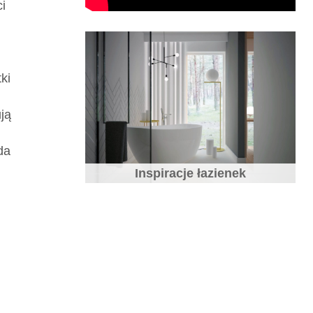
i
ki
ją
da
Inspiracje łazienek