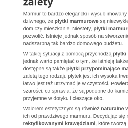
zalety
Marmur to bardzo elegancki i wysublimowany m
dziwnego, że
płytki marmurowe
są niezwykl
dom czy mieszkanie. Niestety,
płytki marmu
pozwolić. Istnieje jednak sposób na stworzen
nadszarpną tak bardzo domowego budżetu.
W takiej sytuacji z pomocą przychodzą
płytki
jednak warto pamiętać o tym, że istnieją takż
dostępne są także
płytki przypominające 
zaletą tego rodzaju płytek jest ich wysoka trw
łatwo jest też utrzymać je w czystości. Powier
szarości, co sprawia, że są podobne do kamie
przyjemne w dotyku i cieszące oko.
Walorem estetycznym są również
naturalne 
ich od prawdziwego marmuru. Decydując się n
rektyfikowanymi krawędziami
, które tworzą