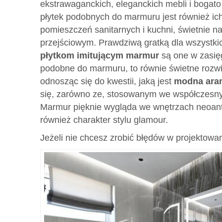
ekstrawaganckich, eleganckich mebli i bogat
płytek podobnych do marmuru jest również ich
pomieszczeń sanitarnych i kuchni, świetnie 
przejściowym. Prawdziwą gratką dla wszystki
płytkom imitującym marmur
są one w zasięg
podobne do marmuru, to równie świetne rozwi
odnosząc się do kwestii, jaką jest
modna aran
się, zarówno ze, stosowanym we współczesnyc
Marmur pięknie wygląda we wnętrzach neoant
również charakter stylu glamour.
Jeżeli nie chcesz zrobić błędów w projektowani