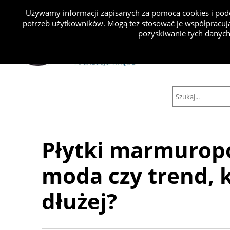
Używamy informacji zapisanych za pomocą cookies i podo
potrzeb użytkowników. Mogą też stosować je współpracują
Projekty
pozyskiwanie tych danych
Płytki marmurop
moda czy trend, k
dłużej?