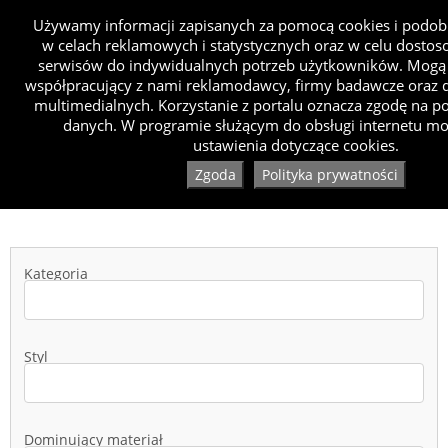
Używamy informacji zapisanych za pomocą cookies i podob
w celach reklamowych i statystycznych oraz w celu dosto
serwisów do indywidualnych potrzeb użytkowników. Mogą 
współpracujący z nami reklamodawcy, firmy badawcze oraz d
multimedialnych. Korzystanie z portalu oznacza zgodę na p
danych. W programie służącym do obsługi internetu mo
ustawienia dotyczące cookies.
Zgoda
Polityka prywatności
Kategoria
Styl
Dominujący materiał