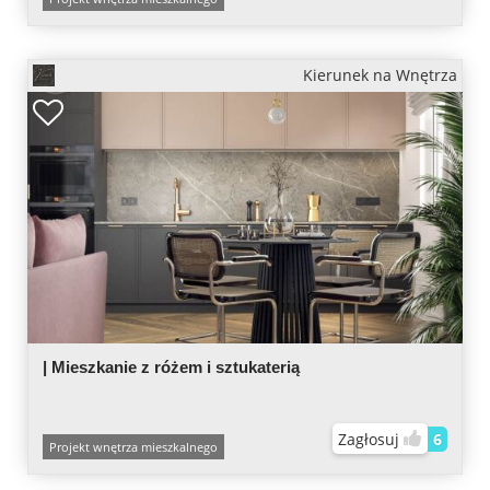
Kierunek na Wnętrza
| Mieszkanie z różem i sztukaterią
Zagłosuj
6
Projekt wnętrza mieszkalnego