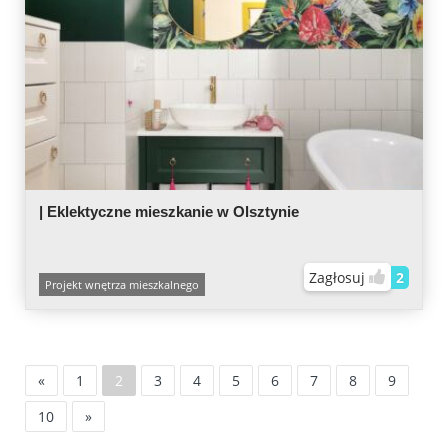
| Eklektyczne mieszkanie w Olsztynie
Zagłosuj
2
Projekt wnętrza mieszkalnego
«
1
2
3
4
5
6
7
8
9
10
»