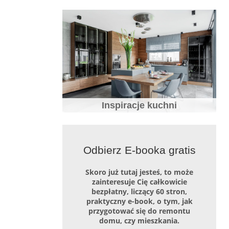
Biała kuchnia – wady i zalety, jak o nią
dbać i z czym łączyć
Inspiracje kuchni
20 pomysłów na białą kuchnię – zdjęcia
Odbierz E-booka gratis
i inspiracje białych kuchni
Skoro już tutaj jesteś, to może
zainteresuje Cię całkowicie
bezpłatny, liczący 60 stron,
praktyczny e-book, o tym, jak
przygotować się do remontu
domu, czy mieszkania.