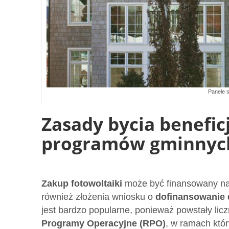
Panele 
Zasady bycia benefi
programów gminnyc
Zakup fotowoltaiki
może być finansowany na 
również złożenia wniosku o
dofinansowanie 
jest bardzo popularne, ponieważ powstały li
Programy Operacyjne (RPO)
, w ramach któ