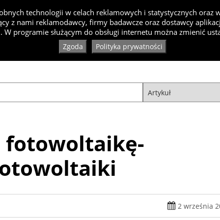
bnych technologii w celach reklamowych i statystycznych oraz
cy z nami reklamodawcy, firmy badawcze oraz dostawcy aplikacji
Inspiracje
Artykuły
Produkty
Specjaliści
Ko
. W programie służącym do obsługi internetu można zmienić usta
Zgoda
Polityka prywatności
 fotowoltaikę-
otowoltaiki
2 września 