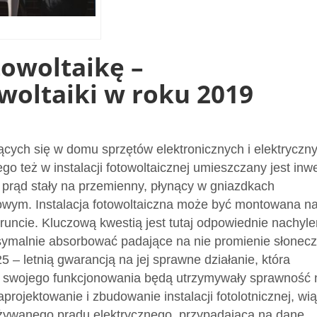
towoltaikę –
woltaiki w roku 2019
ujących się w domu sprzętów elektronicznych i elektryczn
o też w instalacji fotowoltaicznej umieszczany jest inwe
a prąd stały na przemienny, płynący w gniazdkach
wym. Instalacja fotowoltaiczna może być montowana n
runcie. Kluczową kwestią jest tutaj odpowiednie nachyle
symalnie absorbować padające na nie promienie słonecz
25 – letnią gwarancją na jej sprawne działanie, która
ch swojego funkcjonowania będą utrzymywały sprawność 
rojektowanie i zbudowanie instalacji fotolotnicznej, wi
używanego prądu elektrycznego, przypadającą na dane