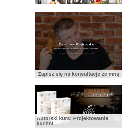
y
Jaki blat do kuchni wybrać
10 najczęstszych błędów popełnianych
Zapisz się na konsultacje ze mną
przy projektowaniu wnętrz.
Autorski kurs: Projektowanie
7 błędów które zepsują aranżację
kuchni
małych mieszkań