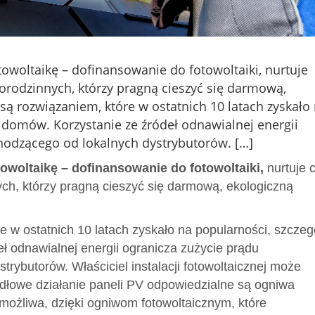
towoltaikę – dofinansowanie do fotowoltaiki, nurtuje
lorodzinnych, którzy pragną cieszyć się darmową,
są rozwiązaniem, które w ostatnich 10 latach zyskało
i domów. Korzystanie ze źródeł odnawialnej energii
chodzącego od lokalnych dystrybutorów. […]
towoltaikę – dofinansowanie do fotowoltaiki,
nurtuje 
nych, którzy pragną cieszyć się darmową, ekologiczną
e w ostatnich 10 latach zyskało na popularności, szczeg
eł odnawialnej energii ogranicza zużycie prądu
rybutorów. Właściciel instalacji fotowoltaicznej może
dłowe działanie paneli PV odpowiedzialne są ogniwa
 możliwa, dzięki ogniwom fotowoltaicznym, które