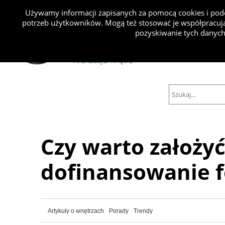
Używamy informacji zapisanych za pomocą cookies i podo
potrzeb użytkowników. Mogą też stosować je współpracują
Projekty
pozyskiwanie tych danych
Czy warto założyć
dofinansowanie f
Artykuły o wnętrzach
Porady
Trendy