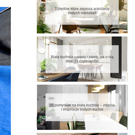
7 błędów które zepsują aranżację
małych mieszkań
Biała kuchnia – wady i zalety, jak o nią
dbać i z czym łączyć
20 pomysłów na białą kuchnię – zdjęcia
i inspiracje białych kuchni