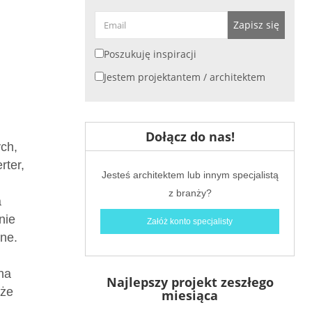
Zapisz się
Poszukuję inspiracji
Jestem projektantem / architektem
Dołącz do nas!
ych,
rter,
Jesteś architektem lub innym specjalistą
z branży?
a
nie
Załóż konto specjalisty
ne.
na
Najlepszy projekt zeszłego
ąże
miesiąca