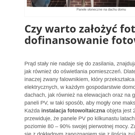
Panele słoneczne na dachu domu
Czy warto założyć fo
dofinansowanie foto
Prąd stały nie nadaje się do zasilania, znajd
jak również do oświetlania pomieszczeń. Dlateg
inaczej zwany falownikiem, który przekształc
elektrycznych, w każdym gospodarstwie domo
dachach, jak również na elewacjach oraz na g
paneli PV, w taki sposób, aby mogły one mak
Każda
instalacja fotowoltaiczna
objęta jest 
przewiduje, że panele PV po kilkunastu lata
poziomie 80 – 90% swojej pierwotnej mocy. Zap
się z dokładnym zapoznaniem się z ilością z