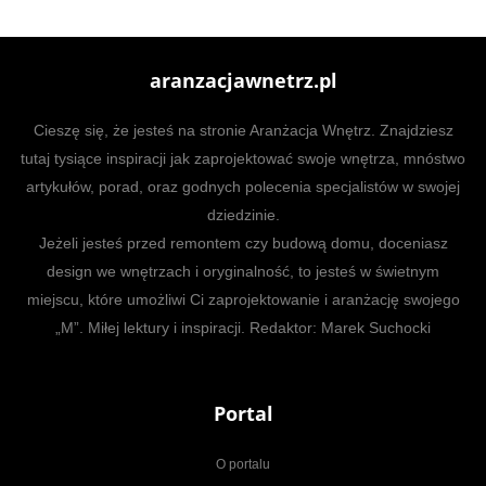
aranzacjawnetrz.pl
Cieszę się, że jesteś na stronie Aranżacja Wnętrz. Znajdziesz
tutaj tysiące inspiracji jak zaprojektować swoje wnętrza, mnóstwo
artykułów, porad, oraz godnych polecenia specjalistów w swojej
dziedzinie.
Jeżeli jesteś przed remontem czy budową domu, doceniasz
design we wnętrzach i oryginalność, to jesteś w świetnym
miejscu, które umożliwi Ci zaprojektowanie i aranżację swojego
„M”. Miłej lektury i inspiracji. Redaktor: Marek Suchocki
Portal
O portalu