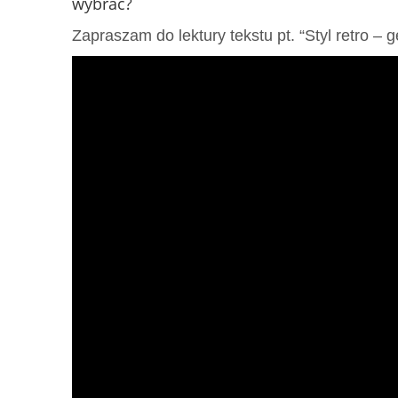
wybrać?
Zapraszam do lektury tekstu pt. “Styl retro –