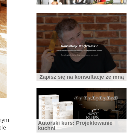
Jaki blat do kuchni wybrać
10 najczęstszych błędów popełnianych
Zapisz się na konsultacje ze mną
przy projektowaniu wnętrz.
onym
Autorski kurs: Projektowanie
7 błędów które zepsują aranżację
ble
kuchni
małych mieszkań