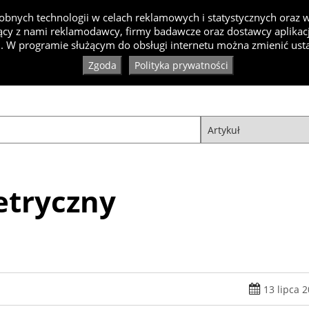
bnych technologii w celach reklamowych i statystycznych oraz
cy z nami reklamodawcy, firmy badawcze oraz dostawcy aplikacji
Inspiracje
Artykuły
Produkty
Specjaliści
Ko
. W programie służącym do obsługi internetu można zmienić usta
Zgoda
Polityka prywatności
etryczny
13 lipca 