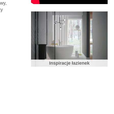
owy,
zy
Inspiracje łazienek