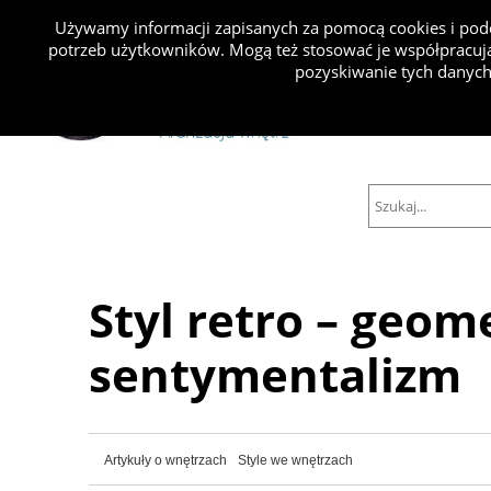
Używamy informacji zapisanych za pomocą cookies i podo
potrzeb użytkowników. Mogą też stosować je współpracują
Projekty
pozyskiwanie tych danych
Styl retro – geom
sentymentalizm
Artykuły o wnętrzach
Style we wnętrzach