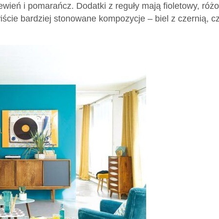
ewień i pomarańcz. Dodatki z reguły mają fioletowy, róż
wiście bardziej stonowane kompozycje – biel z czernią, c