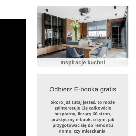
Biała kuchnia – wady i zalety, jak o nią
dbać i z czym łączyć
Inspiracje kuchni
20 pomysłów na białą kuchnię – zdjęcia
Odbierz E-booka gratis
i inspiracje białych kuchni
Skoro już tutaj jesteś, to może
zainteresuje Cię całkowicie
bezpłatny, liczący 60 stron,
praktyczny e-book, o tym, jak
przygotować się do remontu
domu, czy mieszkania.