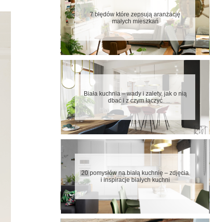
7 błędów które zepsują aranżację
małych mieszkań
Biała kuchnia – wady i zalety, jak o nią
dbać i z czym łączyć
20 pomysłów na białą kuchnię – zdjęcia
i inspiracje białych kuchni