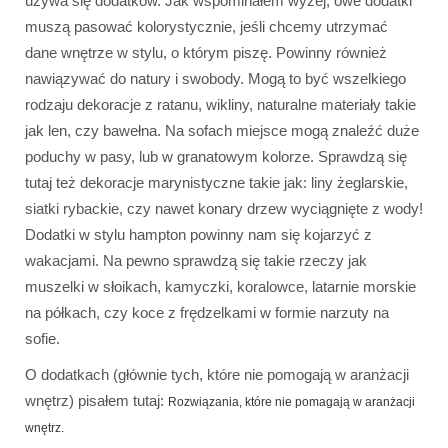
używa się dodatków. Jak wspominałem wyżej, owe dodatki
muszą pasować kolorystycznie, jeśli chcemy utrzymać
dane wnętrze w stylu, o którym piszę. Powinny również
nawiązywać do natury i swobody. Mogą to być wszelkiego
rodzaju dekoracje z ratanu, wikliny, naturalne materiały takie
jak len, czy bawełna. Na sofach miejsce mogą znaleźć duże
poduchy w pasy, lub w granatowym kolorze. Sprawdzą się
tutaj też dekoracje marynistyczne takie jak: liny żeglarskie,
siatki rybackie, czy nawet konary drzew wyciągnięte z wody!
Dodatki w stylu hampton powinny nam się kojarzyć z
wakacjami. Na pewno sprawdzą się takie rzeczy jak
muszelki w słoikach, kamyczki, koralowce, latarnie morskie
na półkach, czy koce z frędzelkami w formie narzuty na
sofie.
O dodatkach (głównie tych, które nie pomogają w aranżacji
wnętrz) pisałem tutaj:
Rozwiązania, które nie pomagają w aranżacji
wnętrz.