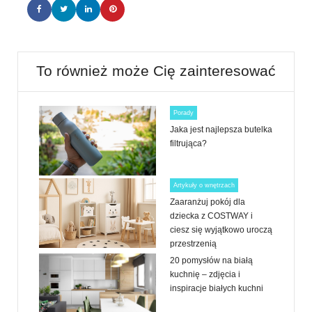
To również może Cię zainteresować
Porady
Jaka jest najlepsza butelka
filtrująca?
Artykuły o wnętrzach
Zaaranżuj pokój dla
dziecka z COSTWAY i
ciesz się wyjątkowo uroczą
przestrzenią
20 pomysłów na białą
kuchnię – zdjęcia i
inspiracje białych kuchni