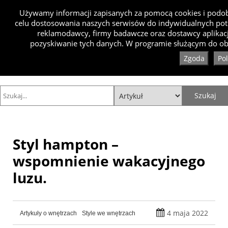
Używamy informacji zapisanych za pomocą cookies i podobn
celu dostosowania naszych serwisów do indywidualnych pot
reklamodawcy, firmy badawcze oraz dostawcy aplikacj
pozyskiwanie tych danych. W programie służącym do obs
Zgoda
Po
Styl hampton –
wspomnienie wakacyjnego
luzu.
4 maja 2022
Artykuły o wnętrzach
Style we wnętrzach