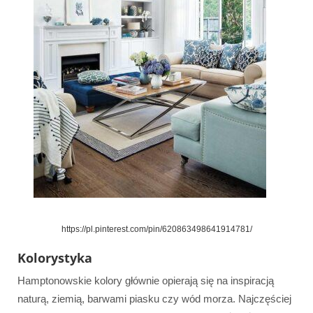
https://pl.pinterest.com/pin/620863498641914781/
Kolorystyka
Hamptonowskie kolory głównie opierają się na inspiracją
naturą, ziemią, barwami piasku czy wód morza. Najczęściej