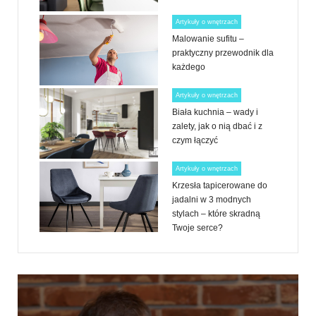
Artykuły o wnętrzach
Malowanie sufitu –
praktyczny przewodnik dla
każdego
Artykuły o wnętrzach
Biała kuchnia – wady i
zalety, jak o nią dbać i z
czym łączyć
Artykuły o wnętrzach
Krzesła tapicerowane do
jadalni w 3 modnych
stylach – które skradną
Twoje serce?