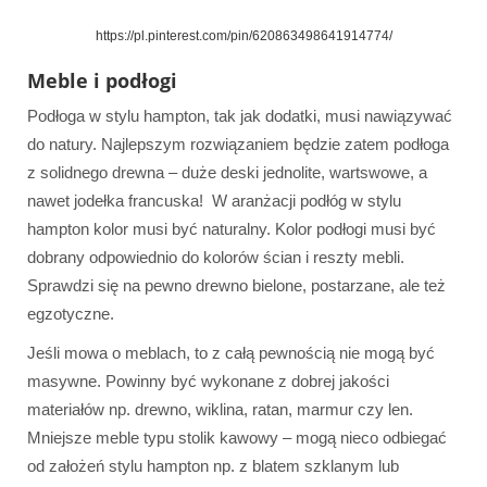
https://pl.pinterest.com/pin/620863498641914774/
Meble i podłogi
Podłoga w stylu hampton, tak jak dodatki, musi nawiązywać
do natury. Najlepszym rozwiązaniem będzie zatem podłoga
z solidnego drewna – duże deski jednolite, wartswowe, a
nawet jodełka francuska! W aranżacji podłóg w stylu
hampton kolor musi być naturalny. Kolor podłogi musi być
dobrany odpowiednio do kolorów ścian i reszty mebli.
Sprawdzi się na pewno drewno bielone, postarzane, ale też
egzotyczne.
Jeśli mowa o meblach, to z całą pewnością nie mogą być
masywne. Powinny być wykonane z dobrej jakości
materiałów np. drewno, wiklina, ratan, marmur czy len.
Mniejsze meble typu stolik kawowy – mogą nieco odbiegać
od założeń stylu hampton np. z blatem szklanym lub