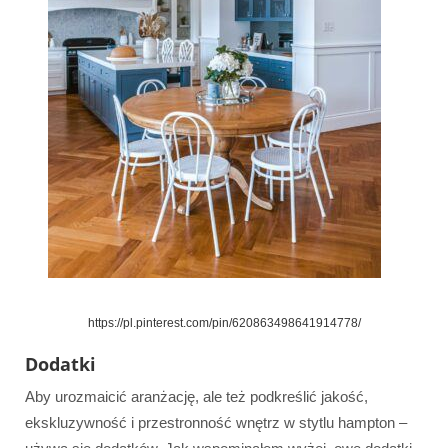
https://pl.pinterest.com/pin/620863498641914778/
Dodatki
Aby urozmaicić aranżację, ale też podkreślić jakość,
ekskluzywność i przestronność wnętrz w stytlu hampton –