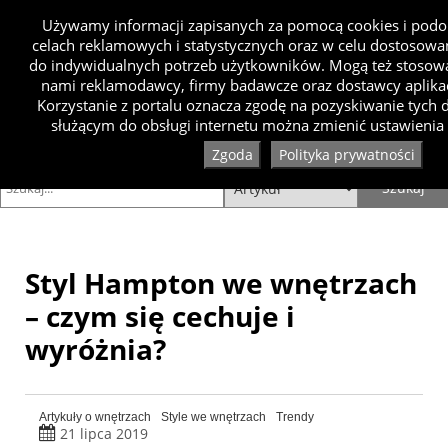
Używamy informacji zapisanych za pomocą cookies i podo
celach reklamowych i statystycznych oraz w celu dostosow
do indywidualnych potrzeb użytkowników. Mogą też stosowa
nami reklamodawcy, firmy badawcze oraz dostawcy aplikac
Korzystanie z portalu oznacza zgodę na pozyskiwanie tych
służącym do obsługi internetu można zmienić ustawienia 
Zgoda
Polityka prywatności
Styl Hampton we wnętrzach
– czym się cechuje i
wyróżnia?
Artykuły o wnętrzach
Style we wnętrzach
Trendy
21 lipca 2019