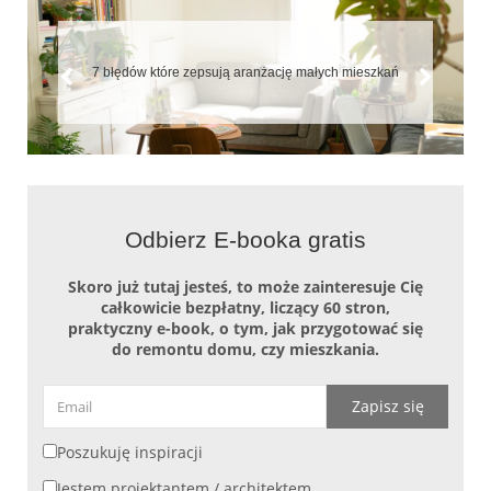
Biała kuchnia – wady i zalety, jak o nią dbać i z c
ch mieszkań
łączyć
Odbierz E-booka gratis
Skoro już tutaj jesteś, to może zainteresuje Cię
całkowicie bezpłatny, liczący 60 stron,
praktyczny e-book, o tym, jak przygotować się
do remontu domu, czy mieszkania.
Zapisz się
Poszukuję inspiracji
Jestem projektantem / architektem