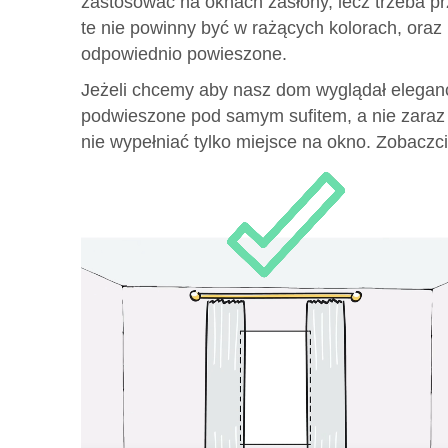
zastosować na oknach zasłony, lecz trzeba p
te nie powinny być w rażących kolorach, oraz
odpowiednio powieszone.
Jeżeli chcemy aby nasz dom wyglądał eleganc
podwieszone pod samym sufitem, a nie zaraz 
nie wypełniać tylko miejsce na okno. Zobaczci
Odtwarzacz
video