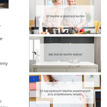
10 błędów w aranżacji kuchni
y
ie
Jaki blat do kuchni wybrać
iemy
10 najczęstszych błędów popełnianych
przy projektowaniu wnętrz.
o