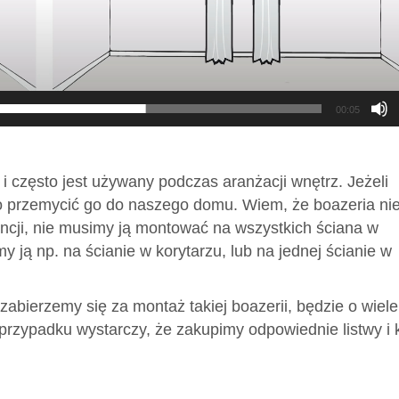
00:05
 i często jest używany podczas aranżacji wnętrz. Jeżeli
o przemycić go do naszego domu. Wiem, że boazeria nie
gancji, nie musimy ją montować na wszystkich ściana w
y ją np. na ścianie w korytarzu, lub na jednej ścianie w
i zabierzemy się za montaż takiej boazerii, będzie o wiele
 przypadku wystarczy, że zakupimy odpowiednie listwy i k