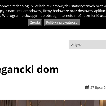
bnych technologii w celach reklamowych i statystycznych oraz
cy z nami reklamodawcy, firmy badawcze oraz dostawcy aplikacji
Inspiracje
Artykuły
Produkty
Specjaliści
Ko
. W programie służącym do obsługi internetu można zmienić usta
Zgoda
Polityka prywatności
legancki dom
27 lipca 