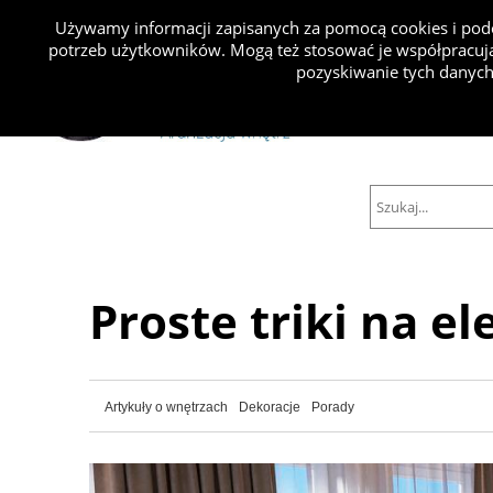
Używamy informacji zapisanych za pomocą cookies i podo
potrzeb użytkowników. Mogą też stosować je współpracują
Projekty
pozyskiwanie tych danych
Proste triki na e
Artykuły o wnętrzach
Dekoracje
Porady