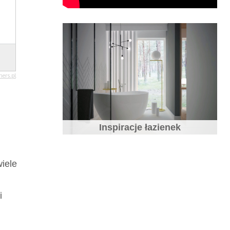
Inspiracje łazienek
iele
i