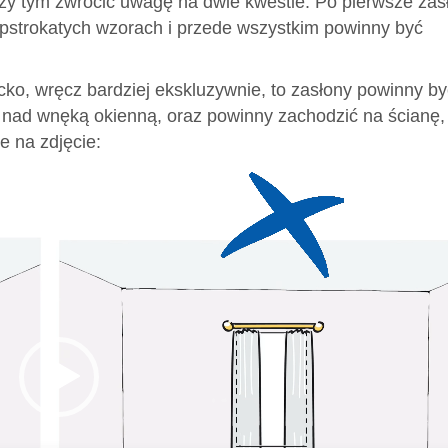
rzy tym zwrócić uwagę na dwie kwestie. Po pierwsze zas
 pstrokatych wzorach i przede wszystkim powinny być
ko, wręcz bardziej ekskluzywnie, to zasłony powinny by
nad wnęką okienną, oraz powinny zachodzić na ścianę,
e na zdjęcie: