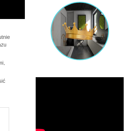
utnie
azu
i,
sić