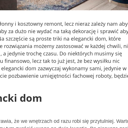
nny i kosztowny remont, lecz nieraz zależy nam aby
aby za dużo nie wydać na taką dekorację i sprawić ab
 szczęście są proste triki na elegancki dom, które
 rozwiązania możemy zastosować w każdej chwili, n
, a jedynie trochę czasu. Do niektórych musimy się
finansowo, lecz tak to już jest, że bez wysiłku nic
a elegancki dom zazwyczaj wykonamy sami, jedynie w
icie pozbawienie umięjętności fachowej roboty, będz
ancki dom
prawia, że we wnętrzach od razu robi się przytulniej. Wart