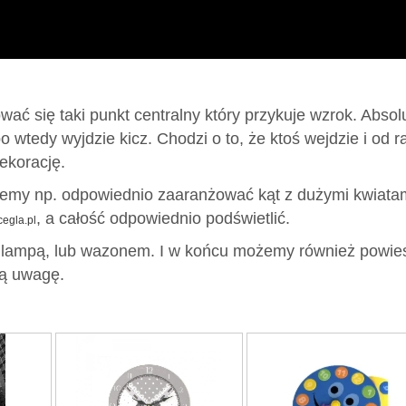
 się taki punkt centralny który przykuje wzrok. Absol
 wtedy wyjdzie kicz. Chodzi o to, że ktoś wejdzie i od r
ekorację.
żemy np. odpowiednio zaaranżować kąt z dużymi kwiatam
, a całość odpowiednio podświetlić.
cegla.pl
lampą, lub wazonem. I w końcu możemy również powie
zą uwagę.