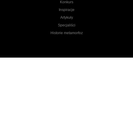
Konkurs
Inspiracje
Artykuły
Specjaliści
Historie metamorfoz