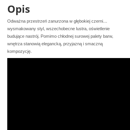
Opis
Odważna przestrzeń zanurzona w głębokiej czerni…
wysmakowany styl, wszechobecne lustra, oświetlenie
budujące nastrój. Pomimo chłodnej surowej palety barw,
wnętrza stanowią elegancką, przyjazną i smaczną
kompozycję.