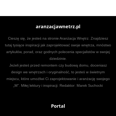
aranzacjawnetrz.pl
Cieszę się, że jesteś na stronie Aranżacja Wnętrz. Znajdziesz
tutaj tysiące inspiracji jak zaprojektować swoje wnętrza, mnóstwo
artykułów, porad, oraz godnych polecenia specjalistów w swojej
dziedzinie.
Jeżeli jesteś przed remontem czy budową domu, doceniasz
design we wnętrzach i oryginalność, to jesteś w świetnym
miejscu, które umożliwi Ci zaprojektowanie i aranżację swojego
„M”. Miłej lektury i inspiracji. Redaktor: Marek Suchocki
Portal