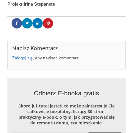
Projekt:Irina Stepanets
Napisz Komentarz
Zaloguj się
, aby napisać komentarz
kawalerka w stylu nowoczesnym - kuchnia
kawalerka w stylu nowoczesnym - rzut mie
kawalerka w stylu nowoczesnym - hol
kawalerka w stylu nowoczesnym - hol
kawalerka w stylu nowoczesnym - salon
kawalerka w stylu nowoczesnym - salon
kawalerka w stylu nowoczesnym - salon i
kawalerka w stylu nowoczesnym - kuchnia
kawalerka w stylu nowoczesnym - łazienk
kawalerka w stylu nowoczesnym - łazienk
Odbierz E-booka gratis
Skoro już tutaj jesteś, to może zainteresuje Cię
całkowicie bezpłatny, liczący 60 stron,
praktyczny e-book, o tym, jak przygotować się
do remontu domu, czy mieszkania.