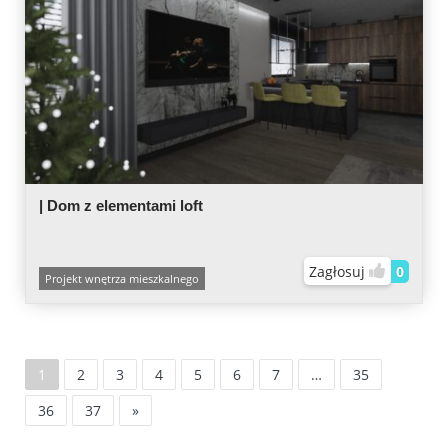
| Dom z elementami loft
Zagłosuj
0
Projekt wnętrza mieszkalnego
1
2
3
4
5
6
7
…
35
36
37
»