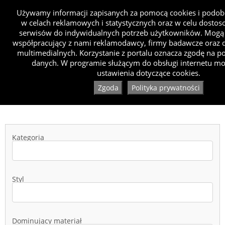
Używamy informacji zapisanych za pomocą cookies i podob
w celach reklamowych i statystycznych oraz w celu dosto
serwisów do indywidualnych potrzeb użytkowników. Mogą 
współpracujący z nami reklamodawcy, firmy badawcze oraz d
multimedialnych. Korzystanie z portalu oznacza zgodę na p
danych. W programie służącym do obsługi internetu mo
ustawienia dotyczące cookies.
Zgoda
Polityka prywatności
Kategoria
Styl
Dominujący materiał