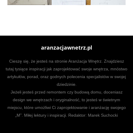
aranzacjawnetrz.pl
Cieszę się, że jesteś na stronie Aranżacja Wnętrz. Znajdziesz
tutaj tysiące inspiracji jak zaprojektować swoje wnętrza, mnóstwo
artykułów, porad, oraz godnych polecenia specjalistów w swojej
dziedzinie.
Jeżeli jesteś przed remontem czy budową domu, doceniasz
design we wnętrzach i oryginalność, to jesteś w świetnym
miejscu, które umożliwi Ci zaprojektowanie i aranżację swojego
„M”. Miłej lektury i inspiracji. Redaktor: Marek Suchocki