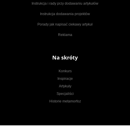
Instrukcja i rady przy dodawaniu artykułów
Instrukcja dodawania projektów
Porady jak napisać ciekawy artykuł
Reklama
Na skróty
Konkurs
Inspiracje
Artykuły
Specjaliści
Historie metamorfoz