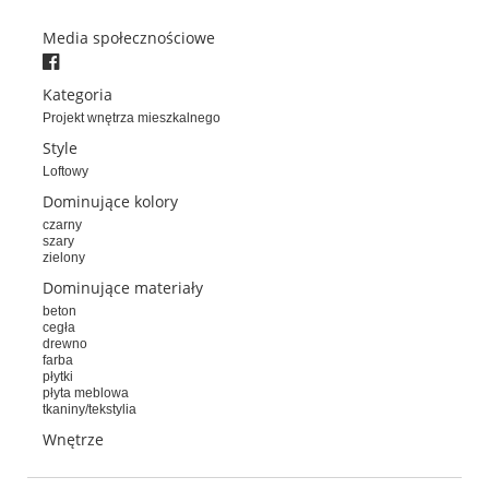
Media społecznościowe
Kategoria
Projekt wnętrza mieszkalnego
Style
Loftowy
Dominujące kolory
czarny
szary
zielony
Dominujące materiały
beton
cegła
drewno
farba
płytki
płyta meblowa
tkaniny/tekstylia
Wnętrze