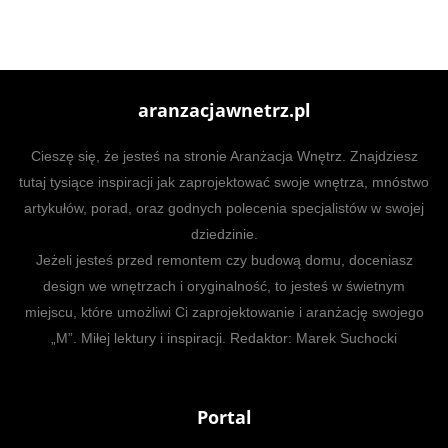
aranzacjawnetrz.pl
Cieszę się, że jesteś na stronie Aranżacja Wnętrz. Znajdziesz
tutaj tysiące inspiracji jak zaprojektować swoje wnętrza, mnóstwo
artykułów, porad, oraz godnych polecenia specjalistów w swojej
dziedzinie.
Jeżeli jesteś przed remontem czy budową domu, doceniasz
design we wnętrzach i oryginalność, to jesteś w świetnym
miejscu, które umożliwi Ci zaprojektowanie i aranżację swojego
„M”. Miłej lektury i inspiracji. Redaktor: Marek Suchocki
Portal