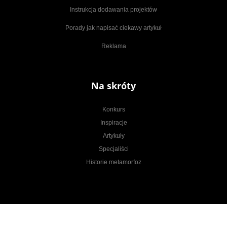
Instrukcja dodawania projektów
Porady jak napisać ciekawy artykuł
Reklama
Na skróty
Konkurs
Inspiracje
Artykuły
Specjaliści
Historie metamorfoz