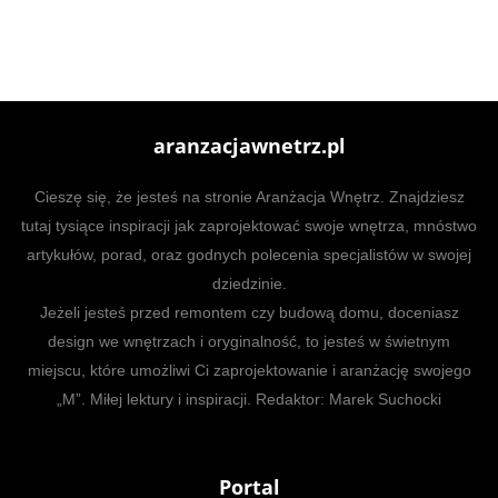
aranzacjawnetrz.pl
Cieszę się, że jesteś na stronie Aranżacja Wnętrz. Znajdziesz
tutaj tysiące inspiracji jak zaprojektować swoje wnętrza, mnóstwo
artykułów, porad, oraz godnych polecenia specjalistów w swojej
dziedzinie.
Jeżeli jesteś przed remontem czy budową domu, doceniasz
design we wnętrzach i oryginalność, to jesteś w świetnym
miejscu, które umożliwi Ci zaprojektowanie i aranżację swojego
„M”. Miłej lektury i inspiracji. Redaktor: Marek Suchocki
Portal