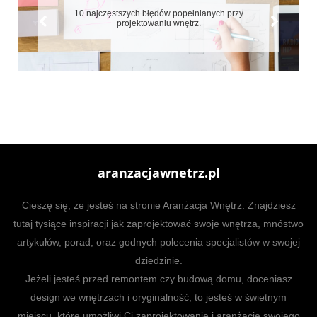
10 najczęstszych błędów popełnianych przy
projektowaniu wnętrz.
aranzacjawnetrz.pl
Cieszę się, że jesteś na stronie Aranżacja Wnętrz. Znajdziesz
tutaj tysiące inspiracji jak zaprojektować swoje wnętrza, mnóstwo
artykułów, porad, oraz godnych polecenia specjalistów w swojej
dziedzinie.
Jeżeli jesteś przed remontem czy budową domu, doceniasz
design we wnętrzach i oryginalność, to jesteś w świetnym
miejscu, które umożliwi Ci zaprojektowanie i aranżację swojego