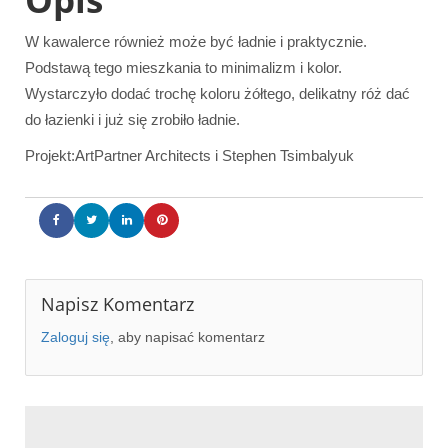
W kawalerce również może być ładnie i praktycznie.
Podstawą tego mieszkania to minimalizm i kolor.
Wystarczyło dodać trochę koloru żółtego, delikatny róż dać
do łazienki i już się zrobiło ładnie.
Projekt:ArtPartner Architects i Stephen Tsimbalyuk
Napisz Komentarz
Zaloguj się
, aby napisać komentarz
Aranżacja wnętrza kawalerki -salon z k
Aranżacja wnętrza kawalerki -salon z k
Aranżacja wnętrza kawalerki -salon z k
Aranżacja wnętrza kawalerki -salon z k
Aranżacja wnętrza kawalerki -salon z k
Aranżacja wnętrza kawalerki -salon
Aranżacja wnętrza kawalerki -kuchnia
Aranżacja wnętrza kawalerki -sypialnia
Aranżacja wnętrza kawalerki -sypialnia
Aranżacja wnętrza kawalerki -Hol
Aranżacja wnętrza kawalerki -Hol
Aranżacja wnętrza kawalerki -Hol
Aranżacja wnętrza kawalerki -łazienka
Aranżacja wnętrza kawalerki -łazienka
Aranżacja wnętrza kawalerki -łazienka