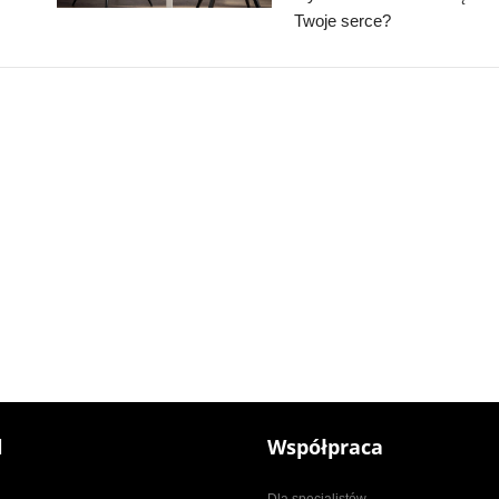
Twoje serce?
l
Współpraca
Dla specjalistów