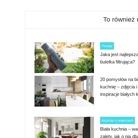
To również
Porady
Jaka jest najlepsz
butelka filtrująca?
20 pomysłów na bi
kuchnię – zdjęcia i
inspiracje białych 
Artykuły o wnętrzach
Biała kuchnia – wa
zalety, jak o nią db