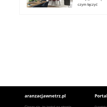
czym łączyć
aranzacjawnetrz.pl
Porta
Cieszę się, że jesteś na stronie
O portalu