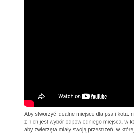
Aby stworzyć idealne miejsce dla psa i kota
z nich jest wybór odpowiedniego miejsca, w k
aby zwierzęta miały swoją przestrzeń, w któr