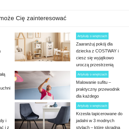
 może Cię zainteresować
Artykuły o wnętrzach
Zaaranżuj pokój dla
a
dziecka z COSTWAY i
ciesz się wyjątkowo
uroczą przestrzenią
ałą
Artykuły o wnętrzach
Malowanie sufitu –
kuchni
praktyczny przewodnik
dla każdego
Artykuły o wnętrzach
Krzesła tapicerowane do
dy i
jadalni w 3 modnych
ać i z
stylach – które skradną