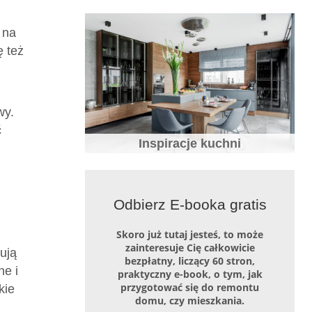
 na
ę też
Jaki blat do kuchni wybrać
wy.
ć
Inspiracje kuchni
,
h
10 najczęstszych błędów popełnianych
Odbierz E-booka gratis
przy projektowaniu wnętrz.
Skoro już tutaj jesteś, to może
zainteresuje Cię całkowicie
ują
bezpłatny, liczący 60 stron,
ne i
praktyczny e-book, o tym, jak
przygotować się do remontu
kie
domu, czy mieszkania.
7 błędów które zepsują aranżację