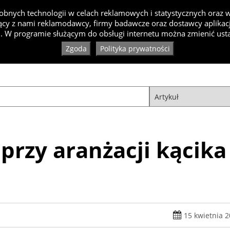
bnych technologii w celach reklamowych i statystycznych oraz
cy z nami reklamodawcy, firmy badawcze oraz dostawcy aplikacji
Inspiracje
Artykuły
Produkty
Specjaliści
Ko
. W programie służącym do obsługi internetu można zmienić usta
Zgoda
Polityka prywatności
przy aranżacji kącika
15 kwietnia 