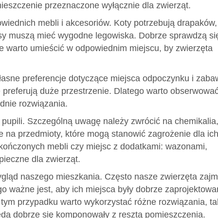
omieszczenie przeznaczone wyłącznie dla zwierząt.
iednich mebli i akcesoriów. Koty potrzebują drapaków,
psy muszą mieć wygodne legowiska. Dobrze sprawdzą si
re warto umieścić w odpowiednim miejscu, by zwierzęta
własne preferencje dotyczące miejsca odpoczynku i zaba
ne preferują duże przestrzenie. Dlatego warto obserwowa
dnie rozwiązania.
pupili. Szczególną uwagę należy zwrócić na chemikalia
że na przedmioty, które mogą stanowić zagrożenie dla ic
zakończonych mebli czy miejsc z dodatkami: wazonami,
pieczne dla zwierząt.
ygląd naszego mieszkania. Często nasze zwierzęta zajm
 ważne jest, aby ich miejsca były dobrze zaprojektowa
ym przypadku warto wykorzystać różne rozwiązania, ta
będą dobrze się komponowały z resztą pomieszczenia.