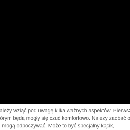
, należy wziąć pod uwagę kilka ważnych aspektów. Pierw
tórym będą mogły się czuć komfortowo. Należy zadbać o
ej mogą odpoczywać. Może to być specjalny kącik,