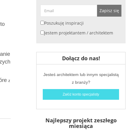
małych mieszkań
Zapisz się
Poszukuję inspiracji
to
Jestem projektantem / architektem
Biała kuchnia – wady i zalety, jak o nią
dbać i z czym łączyć
kanie
Dołącz do nas!
szych
Jesteś architektem lub innym specjalistą
tóre
z
z branży?
20 pomysłów na białą kuchnię – zdjęcia
Załóż konto specjalisty
i inspiracje białych kuchni
Najlepszy projekt zeszłego
miesiąca