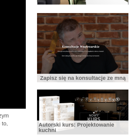
10 pomysłów na sufit
Jakie fronty do kuchni wybrać - fronty
Zapisz się na konsultacje ze mną
kuchenne
szym
 to,
Autorski kurs: Projektowanie
10 błędów w aranżacji kuchni
kuchni