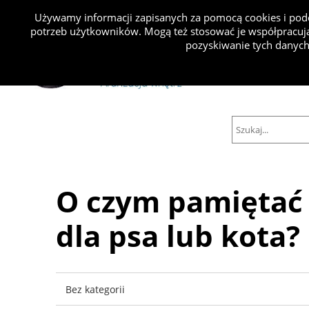
Używamy informacji zapisanych za pomocą cookies i podo
potrzeb użytkowników. Mogą też stosować je współpracują
Projekty
pozyskiwanie tych danych
O czym pamiętać 
dla psa lub kota?
Bez kategorii