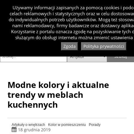
Używamy informacji zapisanych za pomocą cookies i podo
celach reklamowych i statystycznych oraz w celu dostosow
do indywidualnych potrzeb użytkowników. Mogą też stosowa
nami reklamodawcy, firmy badawcze oraz dostawcy aplikac
Korzystanie z portalu oznacza zgodę na pozyskiwanie tych
służącym do obsługi internetu można zmienić ustawienia 
Zgoda
Polityka prywatności
Modne kolory i aktualne
trendy w meblach
kuchennych
Artykuły o wnętrzach
Kolor w pomieszczeniu
Porady
18 grudnia 2019