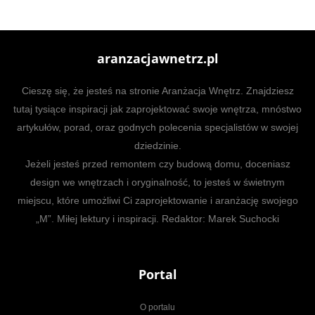
aranzacjawnetrz.pl
Cieszę się, że jesteś na stronie Aranżacja Wnętrz. Znajdziesz
tutaj tysiące inspiracji jak zaprojektować swoje wnętrza, mnóstwo
artykułów, porad, oraz godnych polecenia specjalistów w swojej
dziedzinie.
Jeżeli jesteś przed remontem czy budową domu, doceniasz
design we wnętrzach i oryginalność, to jesteś w świetnym
miejscu, które umożliwi Ci zaprojektowanie i aranżację swojego
„M”. Miłej lektury i inspiracji. Redaktor: Marek Suchocki
Portal
O portalu