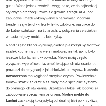
gustu. Warto jednak zwrócić uwagę na to, że do najbardziej
stylowych aranżacji używa się głównie sprzętu AGD pod
zabudowę i mebli wykonywanych na wymiar. Modnym
trendem są w tej chwil fronty lekko zdobione, pasujące do
delikatnej sztukaterii na ścianach, w połączeniu ze spiekiem
w pasie między meblami, lub szybą.
Nadal często klienci wybierają gładkie
płaszczyzny frontów
szafek kuchennych
, w wersji matowej, nie tak jak to było
jeszcze kilka lat temu w połysku. Meble mają często
wyłącznie wyprofilowania, umożliwiające ich otwieranie, co
prowadzi do rezygnacji z jakichkolwiek uchwytów.
Kuchnia
nowoczesna
ma wyglądać sterylnie czysto. Powierzchnie
frontów szafek są duże a szuflady mają specjalne systemy
do płynnego ich otwierania. Urządzenia takie, jak lodówki są
zabudowane specjalnymi osłonami.
Modne meble do
kuchni
zaskakują kolorystyką od idealnej bieli po krzykliwą