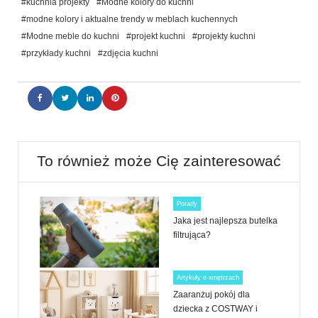
#kuchnia projekty
#Modne kolory do kuchni
#modne kolory i aktualne trendy w meblach kuchennych
#Modne meble do kuchni
#projekt kuchni
#projekty kuchni
#przykłady kuchni
#zdjęcia kuchni
To również może Cię zainteresować
Porady
Jaka jest najlepsza butelka
filtrująca?
Artykuły o wnętrzach
Zaaranżuj pokój dla
dziecka z COSTWAY i