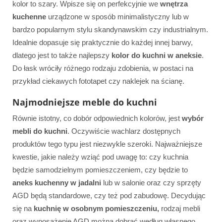
kolor to szary. Wpisze się on perfekcyjnie we
wnętrza
kuchenne
urządzone w sposób minimalistyczny lub w
bardzo popularnym stylu skandynawskim czy industrialnym.
Idealnie dopasuje się praktycznie do każdej innej barwy,
dlatego jest to także najlepszy
kolor do kuchni w aneksie
.
Do łask wróciły różnego rodzaju zdobienia, w postaci na
przykład ciekawych fototapet czy naklejek na ścianę.
Najmodniejsze meble do kuchni
Równie istotny, co dobór odpowiednich kolorów, jest
wybór
mebli do kuchni
. Oczywiście wachlarz dostępnych
produktów tego typu jest niezwykle szeroki. Najważniejsze
kwestie, jakie należy wziąć pod uwagę to: czy kuchnia
będzie samodzielnym pomieszczeniem, czy będzie to
aneks kuchenny w jadalni
lub w salonie oraz czy sprzęty
AGD będą standardowe, czy też pod zabudowę. Decydując
się na
kuchnię w osobnym pomieszczeniu,
rodzaj mebli
oraz wyposażenie AGD można dobrać według własnego