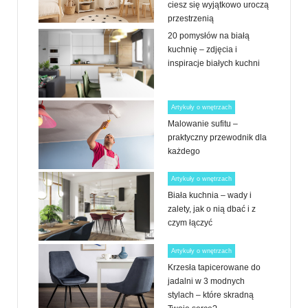
ciesz się wyjątkowo uroczą
przestrzenią
20 pomysłów na białą
kuchnię – zdjęcia i
inspiracje białych kuchni
Artykuły o wnętrzach
Malowanie sufitu –
praktyczny przewodnik dla
każdego
Artykuły o wnętrzach
Biała kuchnia – wady i
zalety, jak o nią dbać i z
czym łączyć
Artykuły o wnętrzach
Krzesła tapicerowane do
jadalni w 3 modnych
stylach – które skradną