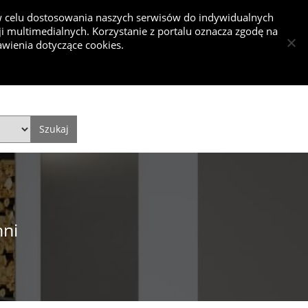
 w celu dostosowania naszych serwisów do indywidualnych
 multimedialnych. Korzystanie z portalu oznacza zgodę na
nkurs
wienia dotyczące cookies.
Dodaj projekt
Dodaj artykuł
Zaloguj się
Style
Video
Historie
hni