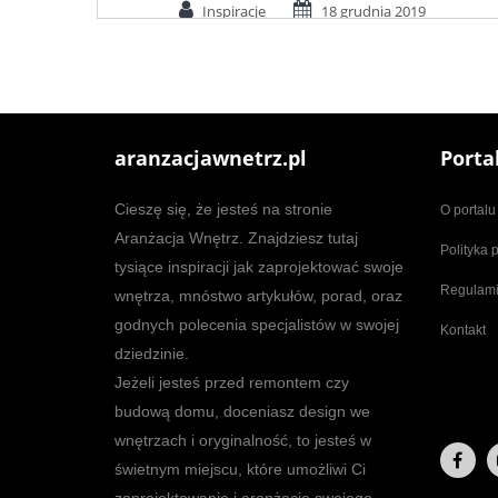
Inspiracje
18 grudnia 2019
aranzacjawnetrz.pl
Porta
Cieszę się, że jesteś na stronie
O portalu
Aranżacja Wnętrz. Znajdziesz tutaj
Polityka 
tysiące inspiracji jak zaprojektować swoje
Regulam
wnętrza, mnóstwo artykułów, porad, oraz
godnych polecenia specjalistów w swojej
Kontakt
dziedzinie.
Jeżeli jesteś przed remontem czy
budową domu, doceniasz design we
wnętrzach i oryginalność, to jesteś w
świetnym miejscu, które umożliwi Ci