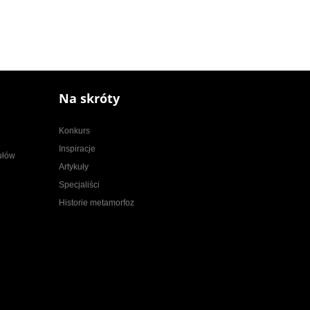
Na skróty
Konkurs
Inspiracje
kułów
Artykuły
Specjaliści
Historie metamorfoz