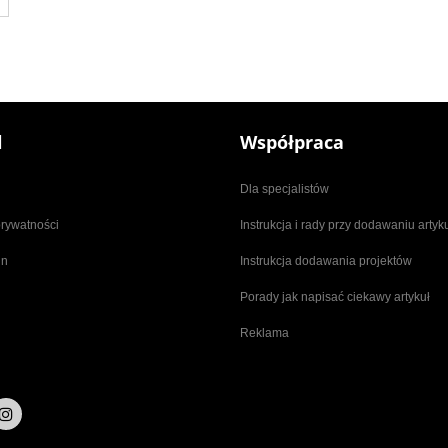
l
Współpraca
Dla specjalistów
prywatności
Instrukcja i rady przy dodawaniu arty
in
Instrukcja dodawania projektów
Porady jak napisać ciekawy artykuł
Reklama