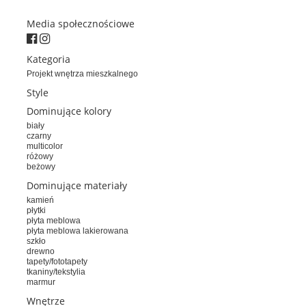
Media społecznościowe
Kategoria
Projekt wnętrza mieszkalnego
Style
Dominujące kolory
biały
czarny
multicolor
różowy
beżowy
Dominujące materiały
kamień
płytki
płyta meblowa
płyta meblowa lakierowana
szkło
drewno
tapety/fototapety
tkaniny/tekstylia
marmur
Wnętrze