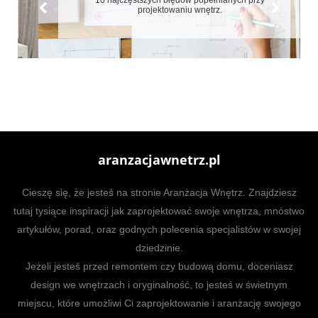
10 najczęstszych błędów popełnianych przy
projektowaniu wnętrz.
aranzacjawnetrz.pl
Cieszę się, że jesteś na stronie Aranżacja Wnętrz. Znajdziesz
tutaj tysiące inspiracji jak zaprojektować swoje wnętrza, mnóstwo
artykułów, porad, oraz godnych polecenia specjalistów w swojej
dziedzinie.
Jeżeli jesteś przed remontem czy budową domu, doceniasz
design we wnętrzach i oryginalność, to jesteś w świetnym
miejscu, które umożliwi Ci zaprojektowanie i aranżację swojego