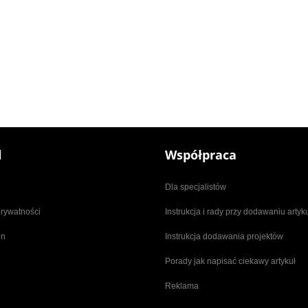
l
Współpraca
Dla specjalistów
prywatności
Instrukcja i rady przy dodawaniu arty
in
Instrukcja dodawania projektów
Porady jak napisać ciekawy artykuł
Reklama