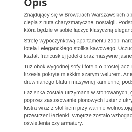
Opis
Znajdujący się w Browarach Warszawskich a
ciepła z nutą charyzmatycznej nostalgii. Pod
która będzie w sobie łączyć klasyczną elega
Strefę wypoczynkową apartamentu zdobi naro
fotela i eleganckiego stolika kawowego. Ucz
kształt francuskiej jodełki oraz masywne jasne
Tuż obok wygodnej sofy i fotela o prostej acz 
krzesła pokryte miękkim szarym welurem. An
drewnianego blatu i masywnej kamiennej pod
Łazienka została utrzymana w stonowanych, 
poprzez zastosowanie pionowych luster z ukry
lustra wraz z stolikiem przy wannie wolnostoj
przestrzeni łazienki. Wnętrze zostało wzbogac
oświetlenia czy armatury.