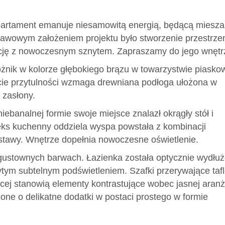
partament emanuje niesamowitą energią, będącą miesz
stawowym założeniem projektu było stworzenie przestrzen
ncję z nowoczesnym sznytem. Zapraszamy do jego wnętr
żnik w kolorze głębokiego brązu w towarzystwie piask
ucie przytulności wzmaga drewniana podłoga ułożona w
 zasłony.
niebanalnej formie swoje miejsce znalazł okrągły stół i
eks kuchenny oddziela wyspa powstała z kombinacji
stawy. Wnętrze dopełnia nowoczesne oświetlenie.
gustownych barwach. Łazienka została optycznie wydłu
tym subtelnym podświetleniem. Szafki przerywające taf
ącej stanowią elementy kontrastujące wobec jasnej aranż
one o delikatne dodatki w postaci prostego w formie