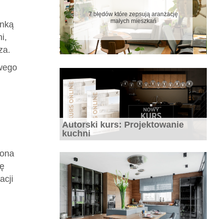
7 błędów które zepsują aranżację
małych mieszkań
anką
i,
za.
owego
Biała kuchnia – wady i zalety, jak o nią
dbać i z czym łączyć
Autorski kurs: Projektowanie
kuchni
żona
lę
20 pomysłów na białą kuchnię – zdjęcia
acji
i inspiracje białych kuchni