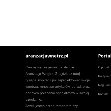
aranzacjawnetrz.pl
Porta
Cieszę się, że jesteś na stronie
O portalu
Aranżacja Wnętrz. Znajdziesz tutaj
Polityka 
tysiące inspiracji jak zaprojektować swoje
Regulam
wnętrza, mnóstwo artykułów, porad, oraz
godnych polecenia specjalistów w swojej
Kontakt
dziedzinie.
Jeżeli jesteś przed remontem czy