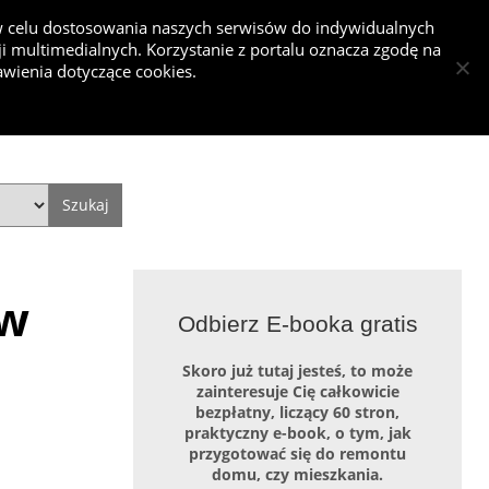
 w celu dostosowania naszych serwisów do indywidualnych
 multimedialnych. Korzystanie z portalu oznacza zgodę na
nkurs
wienia dotyczące cookies.
Dodaj projekt
Dodaj artykuł
Zaloguj się
Style
Video
Historie
10 pomysłów na sufit
 w
Jakie fronty do kuchni wybrać - fronty
Odbierz E-booka gratis
kuchenne
Skoro już tutaj jesteś, to może
zainteresuje Cię całkowicie
bezpłatny, liczący 60 stron,
praktyczny e-book, o tym, jak
przygotować się do remontu
domu, czy mieszkania.