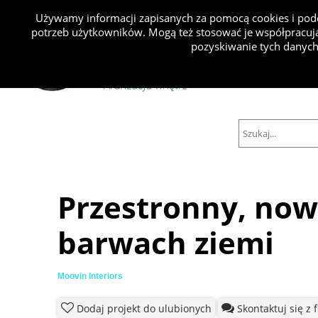
Używamy informacji zapisanych za pomocą cookies i podo
potrzeb użytkowników. Mogą też stosować je współpracują
Projekty
pozyskiwanie tych danych
Przestronny, no
barwach ziemi
Moovin Interiors
Dodaj projekt do ulubionych
Skontaktuj się z 