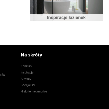
Inspiracje łazienek
Jaki blat do kuchni wybrać
Na skróty
Konkurs
Inspiracje
kułów
Artykuły
Specjaliści
Historie metamorfoz