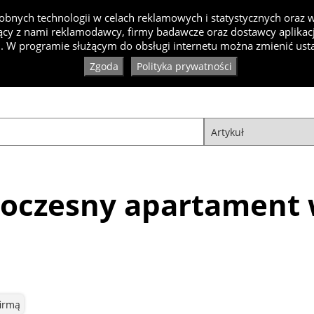
bnych technologii w celach reklamowych i statystycznych oraz
cy z nami reklamodawcy, firmy badawcze oraz dostawcy aplikacji
Inspiracje
Artykuły
Produkty
Specjaliści
Ko
. W programie służącym do obsługi internetu można zmienić usta
Zgoda
Polityka prywatności
woczesny apartament
firmą