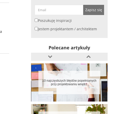
10 błędów w aranżacji kuchni
Zapisz się
Poszukuję inspiracji
Jestem projektantem / architektem
za
Jaki blat do kuchni wybrać
Polecane artykuły
10 najczęstszych błędów popełnianych
przy projektowaniu wnętrz.