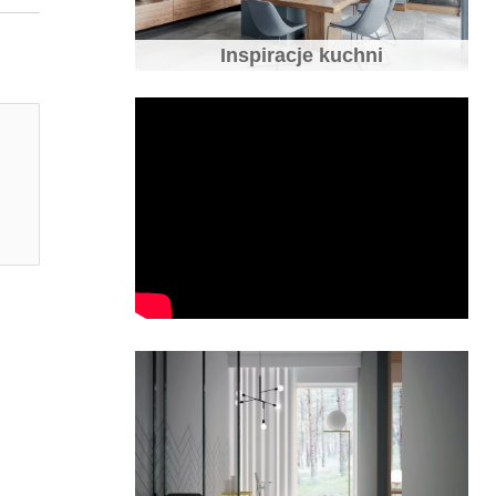
Inspiracje kuchni
10 pomysłów na sufit
Jakie fronty do kuchni wybrać - fronty
kuchenne
10 błędów w aranżacji kuchni