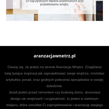
10 najczęstszych błędów popełnianych przy
projektowaniu wnętrz.
aranzacjawnetrz.pl
Cieszę się, że jesteś na stronie Aranżacja Wnętrz. Znajdziesz
tutaj tysiące inspiracji jak zaprojektować swoje wnętrza, mnóstwo
artykułów, porad, oraz godnych polecenia specjalistów w swojej
dziedzinie.
Jeżeli jesteś przed remontem czy budową domu, doceniasz
design we wnętrzach i oryginalność, to jesteś w świetnym
miejscu, które umożliwi Ci zaprojektowanie i aranżację swojego