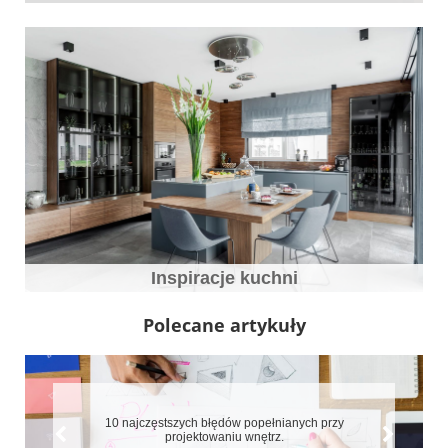
Inspiracje kuchni
Polecane artykuły
7 błędów które zepsują aranżację małych mieszkań