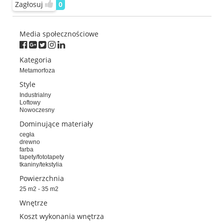
Zagłosuj
0
Media społecznościowe
Kategoria
Metamorfoza
Style
Industrialny
Loftowy
Nowoczesny
Dominujące materiały
cegła
drewno
farba
tapety/fototapety
tkaniny/tekstylia
Powierzchnia
25 m2 - 35 m2
Wnętrze
Koszt wykonania wnętrza