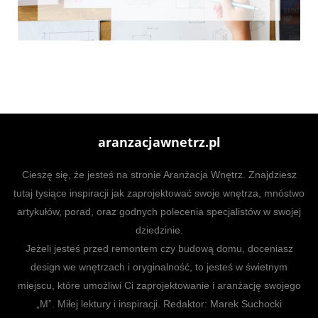
aranzacjawnetrz.pl
Cieszę się, że jesteś na stronie Aranżacja Wnętrz. Znajdziesz
tutaj tysiące inspiracji jak zaprojektować swoje wnętrza, mnóstwo
artykułów, porad, oraz godnych polecenia specjalistów w swojej
dziedzinie.
Jeżeli jesteś przed remontem czy budową domu, doceniasz
design we wnętrzach i oryginalność, to jesteś w świetnym
miejscu, które umożliwi Ci zaprojektowanie i aranżację swojego
„M”. Miłej lektury i inspiracji. Redaktor: Marek Suchocki