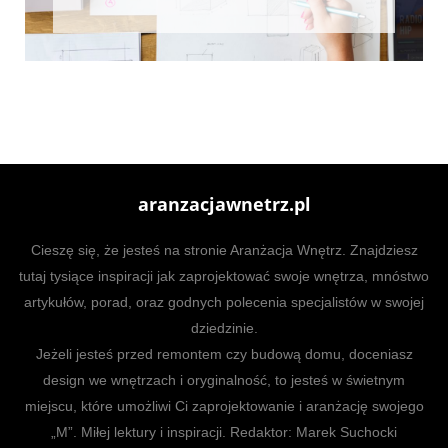
aranzacjawnetrz.pl
Cieszę się, że jesteś na stronie Aranżacja Wnętrz. Znajdziesz
tutaj tysiące inspiracji jak zaprojektować swoje wnętrza, mnóstwo
artykułów, porad, oraz godnych polecenia specjalistów w swojej
dziedzinie.
Jeżeli jesteś przed remontem czy budową domu, doceniasz
design we wnętrzach i oryginalność, to jesteś w świetnym
miejscu, które umożliwi Ci zaprojektowanie i aranżację swojego
„M”. Miłej lektury i inspiracji. Redaktor: Marek Suchocki