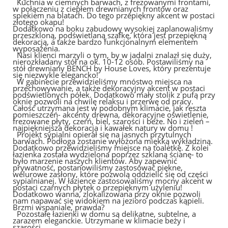
Kuchnia w ciemnych barwach, z frezowanymi frontami,
w połączeniu z ciepłem drewnianych frontów oraz
spiekiem na blatach. Do tego przepiękny akcent w postaci
złotego okapu!
Dodatkowo na boku zabudowy wysokiej zaplanowaliśmy
przeszkloną, podświetlaną szafkę, która jest przepiękną
dekoracją, a także bardzo funkcjonalnym elementem
wyposażenia.
Nasi klienci marzyli o tym, by w jadalni znalazł się duży,
nierozkładany stół na ok. 10-12 osób. Postawiliśmy na
stół drewniany BENCH by House Loves, który prezentuje
się niezwykle elegancko!
W gabinecie przewidzieliśmy mnóstwo miejsca na
przechowywanie, a także dekoracyjny akcent w postaci
podświetlonych półek. Dodatkowo mały stolik z pufą przy
oknie pozwoli na chwilę relaksu i przerwę od pracy.
Całość utrzymana jest w podobnym klimacie, jak reszta
pomieszczeń- akcenty drewna, dekoracyjne oświetlenie,
frezowane płyty, czerń, biel, szarości i beże. No i zieleń –
najpiękniejsza dekoracja i kawałek natury w domu !
Projekt sypialni opierał się na jasnych przytulnych
barwach. Podłoga zostanie wyłożona miękką wykładziną.
Dodatkowo przewidzieliśmy miejsce na toaletkę. Z kolei
łazienka została wydzielona poprzez szklaną ścianę- to
było marzenie naszych klientów. Aby zapewnić
prywatność, postanowiliśmy zastosować piękne,
welurowe zasłony, które pozwolą oddzielić się od części
sypialnianej. W łazience zastosowaliśmy mocny akcent w
postaci czarnych płytek o przepięknym użyleniu!
Dodatkowo wanna, zlokalizowana przy oknie pozwoli
nam napawać się widokiem na jezioro podczas kąpieli.
Brzmi wspaniale, prawda?
Pozostałe łazienki w domu są delikatne, subtelne, a
zarazem eleganckie. Utrzymane w klimacie beży i
szarości.