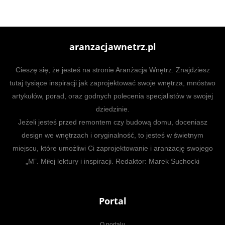
aranzacjawnetrz.pl
Cieszę się, że jesteś na stronie Aranżacja Wnętrz. Znajdziesz
tutaj tysiące inspiracji jak zaprojektować swoje wnętrza, mnóstwo
artykułów, porad, oraz godnych polecenia specjalistów w swojej
dziedzinie.
Jeżeli jesteś przed remontem czy budową domu, doceniasz
design we wnętrzach i oryginalność, to jesteś w świetnym
miejscu, które umożliwi Ci zaprojektowanie i aranżację swojego
„M”. Miłej lektury i inspiracji. Redaktor: Marek Suchocki
Portal
O portalu