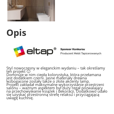
Opis
Styl nowoczesny w eleganckim wydaniu – tak określamy
ten projekt 🙂
Dominuje w nim ciepła kolorystyka, która przełamana
jest dodatkiem czerni. Jasne materiały drewna
wzbogacone zostały także o złote akcenty lamp.
Projekt zakładał maksymalne wykorzystanie przestrzeni
salonu – ważnym aspektem był duży regał pozwalający
na przechowywanie książek i dekoracji. Dodatkowo udało
się uzyskać przestronną strefę relaksu i przyciągającą
uwagę kuchnię.