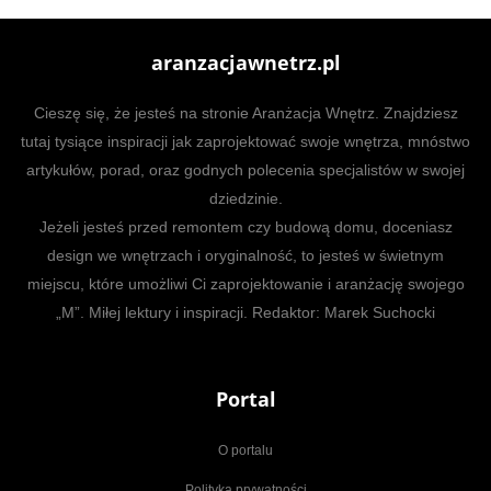
aranzacjawnetrz.pl
Cieszę się, że jesteś na stronie Aranżacja Wnętrz. Znajdziesz
tutaj tysiące inspiracji jak zaprojektować swoje wnętrza, mnóstwo
artykułów, porad, oraz godnych polecenia specjalistów w swojej
dziedzinie.
Jeżeli jesteś przed remontem czy budową domu, doceniasz
design we wnętrzach i oryginalność, to jesteś w świetnym
miejscu, które umożliwi Ci zaprojektowanie i aranżację swojego
„M”. Miłej lektury i inspiracji. Redaktor: Marek Suchocki
Portal
O portalu
Polityka prywatności