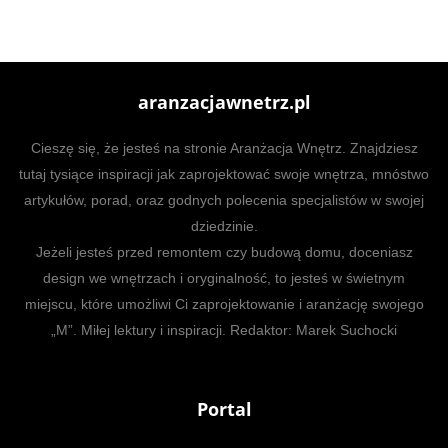
aranzacjawnetrz.pl
Cieszę się, że jesteś na stronie Aranżacja Wnętrz. Znajdziesz
tutaj tysiące inspiracji jak zaprojektować swoje wnętrza, mnóstwo
artykułów, porad, oraz godnych polecenia specjalistów w swojej
dziedzinie.
Jeżeli jesteś przed remontem czy budową domu, doceniasz
design we wnętrzach i oryginalność, to jesteś w świetnym
miejscu, które umożliwi Ci zaprojektowanie i aranżację swojego
„M”. Miłej lektury i inspiracji. Redaktor: Marek Suchocki
Portal