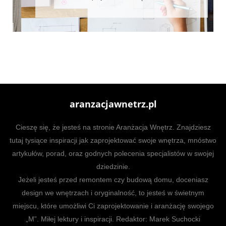
aranzacjawnetrz.pl
Cieszę się, że jesteś na stronie Aranżacja Wnętrz. Znajdziesz
tutaj tysiące inspiracji jak zaprojektować swoje wnętrza, mnóstwo
artykułów, porad, oraz godnych polecenia specjalistów w swojej
dziedzinie.
Jeżeli jesteś przed remontem czy budową domu, doceniasz
design we wnętrzach i oryginalność, to jesteś w świetnym
miejscu, które umożliwi Ci zaprojektowanie i aranżację swojego
„M”. Miłej lektury i inspiracji. Redaktor: Marek Suchocki