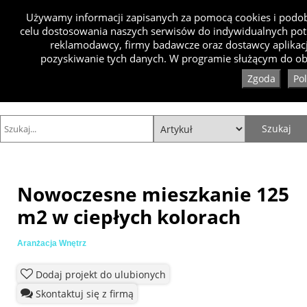
Używamy informacji zapisanych za pomocą cookies i podobn
celu dostosowania naszych serwisów do indywidualnych pot
reklamodawcy, firmy badawcze oraz dostawcy aplikacj
pozyskiwanie tych danych. W programie służącym do obs
Zgoda
Po
Nowoczesne mieszkanie 125
m2 w ciepłych kolorach
Aranżacja Wnętrz
Dodaj projekt do ulubionych
Skontaktuj się z firmą