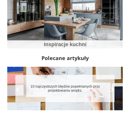
Inspiracje kuchni
Polecane artykuły
10 najczęstszych błędów popełnianych przy
7 b
projektowaniu wnętrz.