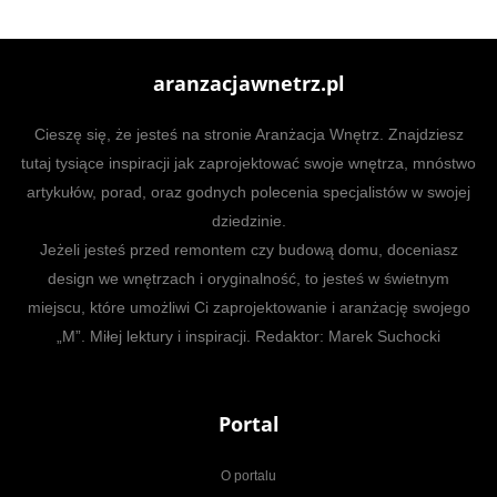
aranzacjawnetrz.pl
Cieszę się, że jesteś na stronie Aranżacja Wnętrz. Znajdziesz
tutaj tysiące inspiracji jak zaprojektować swoje wnętrza, mnóstwo
artykułów, porad, oraz godnych polecenia specjalistów w swojej
dziedzinie.
Jeżeli jesteś przed remontem czy budową domu, doceniasz
design we wnętrzach i oryginalność, to jesteś w świetnym
miejscu, które umożliwi Ci zaprojektowanie i aranżację swojego
„M”. Miłej lektury i inspiracji. Redaktor: Marek Suchocki
Portal
O portalu