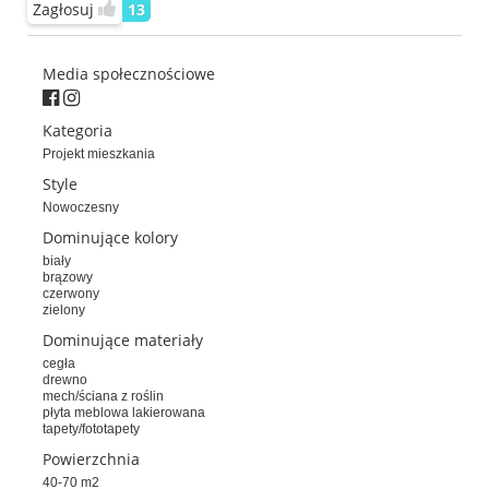
Zagłosuj
13
Media społecznościowe
Kategoria
Projekt mieszkania
Style
Nowoczesny
Dominujące kolory
biały
brązowy
czerwony
zielony
Dominujące materiały
cegła
drewno
mech/ściana z roślin
płyta meblowa lakierowana
tapety/fototapety
Powierzchnia
40-70 m2