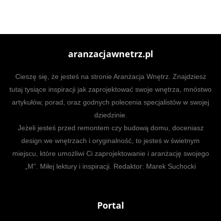
aranzacjawnetrz.pl
Cieszę się, że jesteś na stronie Aranżacja Wnętrz. Znajdziesz
tutaj tysiące inspiracji jak zaprojektować swoje wnętrza, mnóstwo
artykułów, porad, oraz godnych polecenia specjalistów w swojej
dziedzinie.
Jeżeli jesteś przed remontem czy budową domu, doceniasz
design we wnętrzach i oryginalność, to jesteś w świetnym
miejscu, które umożliwi Ci zaprojektowanie i aranżację swojego
„M”. Miłej lektury i inspiracji. Redaktor: Marek Suchocki
Portal