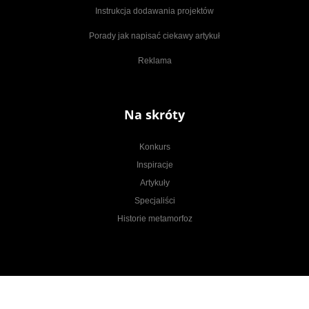
Instrukcja dodawania projektów
Porady jak napisać ciekawy artykuł
Reklama
Na skróty
Konkurs
Inspiracje
Artykuły
Specjaliści
Historie metamorfoz