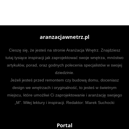
aranzacjawnetrz.pl
Cieszę się, że jesteś na stronie Aranżacja Wnętrz. Znajdziesz
tutaj tysiące inspiracji jak zaprojektować swoje wnętrza, mnóstwo
artykułów, porad, oraz godnych polecenia specjalistów w swojej
dziedzinie.
Jeżeli jesteś przed remontem czy budową domu, doceniasz
design we wnętrzach i oryginalność, to jesteś w świetnym
miejscu, które umożliwi Ci zaprojektowanie i aranżację swojego
„M”. Miłej lektury i inspiracji. Redaktor: Marek Suchocki
Portal