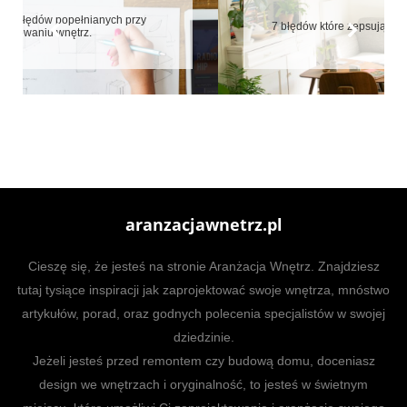
7 błędów które zepsują aranżację małych mieszkań
aranzacjawnetrz.pl
Cieszę się, że jesteś na stronie Aranżacja Wnętrz. Znajdziesz
tutaj tysiące inspiracji jak zaprojektować swoje wnętrza, mnóstwo
artykułów, porad, oraz godnych polecenia specjalistów w swojej
dziedzinie.
Jeżeli jesteś przed remontem czy budową domu, doceniasz
design we wnętrzach i oryginalność, to jesteś w świetnym