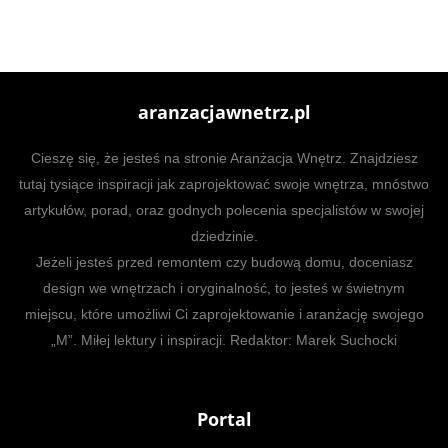
aranzacjawnetrz.pl
Cieszę się, że jesteś na stronie Aranżacja Wnętrz. Znajdziesz
tutaj tysiące inspiracji jak zaprojektować swoje wnętrza, mnóstwo
artykułów, porad, oraz godnych polecenia specjalistów w swojej
dziedzinie.
Jeżeli jesteś przed remontem czy budową domu, doceniasz
design we wnętrzach i oryginalność, to jesteś w świetnym
miejscu, które umożliwi Ci zaprojektowanie i aranżację swojego
„M”. Miłej lektury i inspiracji. Redaktor: Marek Suchocki
Portal