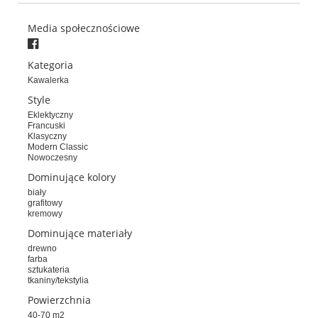
Media społecznościowe
Kategoria
Kawalerka
Style
Eklektyczny
Francuski
Klasyczny
Modern Classic
Nowoczesny
Dominujące kolory
biały
grafitowy
kremowy
Dominujące materiały
drewno
farba
sztukateria
tkaniny/tekstylia
Powierzchnia
40-70 m2