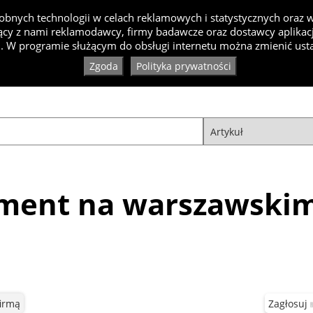
bnych technologii w celach reklamowych i statystycznych oraz
cy z nami reklamodawcy, firmy badawcze oraz dostawcy aplikacji
Inspiracje
Artykuły
Produkty
Specjaliści
Ko
. W programie służącym do obsługi internetu można zmienić usta
Zgoda
Polityka prywatności
ament na warszawski
firmą
Zagłosuj