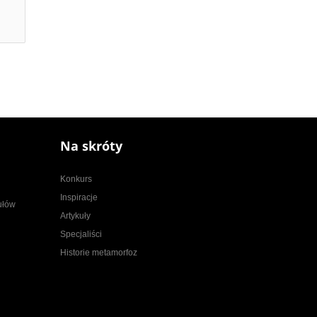
Na skróty
Konkurs
Inspiracje
kułów
Artykuły
Specjaliści
Historie metamorfoz