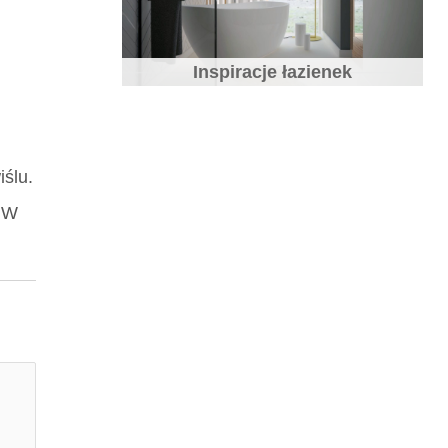
Inspiracje łazienek
Jaki blat do kuchni wybrać
ślu.
. W