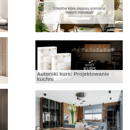
7 błędów które zepsują aranżację
małych mieszkań
Biała kuchnia – wady i zalety, jak o nią
dbać i z czym łączyć
Autorski kurs: Projektowanie
kuchni
20 pomysłów na białą kuchnię – zdjęcia
i inspiracje białych kuchni