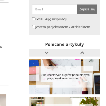
10 błędów w aranżacji kuchni
Zapisz się
Poszukuję inspiracji
Jestem projektantem / architektem
Jaki blat do kuchni wybrać
Polecane artykuły
za
10 najczęstszych błędów popełnianych
przy projektowaniu wnętrz.