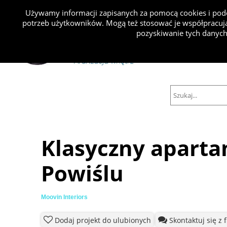
Używamy informacji zapisanych za pomocą cookies i podo
potrzeb użytkowników. Mogą też stosować je współpracują
Projekty
pozyskiwanie tych danych
Klasyczny apart
Powiślu
Moovin Interiors
Dodaj projekt do ulubionych
Skontaktuj się z 