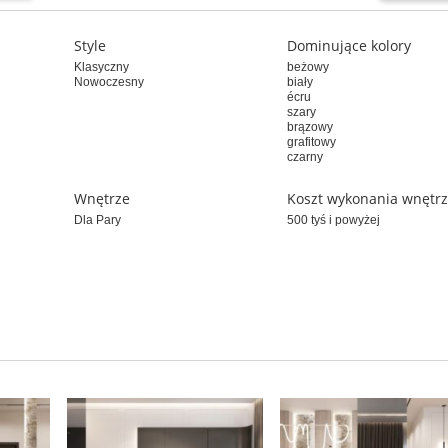
Style
Dominujące kolory
Klasyczny
beżowy
Nowoczesny
biały
écru
szary
brązowy
grafitowy
czarny
Wnętrze
Koszt wykonania wnętr
Dla Pary
500 tyś i powyżej