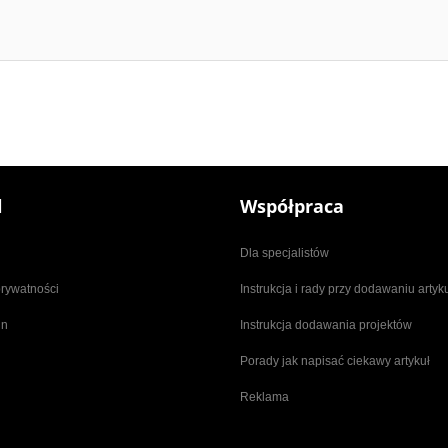
l
Współpraca
Dla specjalistów
prywatności
Instrukcja i rady przy dodawaniu arty
in
Instrukcja dodawania projektów
Porady jak napisać ciekawy artykuł
Reklama