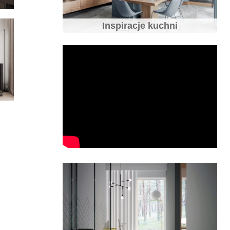
Inspiracje kuchni
10 pomysłów na sufit
Jakie fronty do kuchni wybrać - fronty
kuchenne
10 błędów w aranżacji kuchni