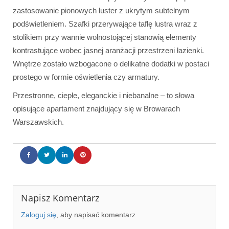
zastosowanie pionowych luster z ukrytym subtelnym
podświetleniem. Szafki przerywające taflę lustra wraz z
stolikiem przy wannie wolnostojącej stanowią elementy
kontrastujące wobec jasnej aranżacji przestrzeni łazienki.
Wnętrze zostało wzbogacone o delikatne dodatki w postaci
prostego w formie oświetlenia czy armatury.
Przestronne, ciepłe, eleganckie i niebanalne – to słowa
opisujące apartament znajdujący się w Browarach
Warszawskich.
Napisz Komentarz
Zaloguj się
, aby napisać komentarz
Wejście do salonu
Salon
Strefa jadalniana z aneksem kuchennym
Sypialnia z łóżkiem master
Sypialnia z łazienką
Łazienka z wanną wolnostojącą
Łazienka z wanną wolnostojącą
Garderoba
Łazienka gościnna