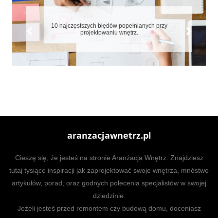
10 najczęstszych błędów popełnianych przy
projektowaniu wnętrz.
aranzacjawnetrz.pl
Cieszę się, że jesteś na stronie Aranżacja Wnętrz. Znajdziesz
tutaj tysiące inspiracji jak zaprojektować swoje wnętrza, mnóstwo
artykułów, porad, oraz godnych polecenia specjalistów w swojej
dziedzinie.
Jeżeli jesteś przed remontem czy budową domu, doceniasz