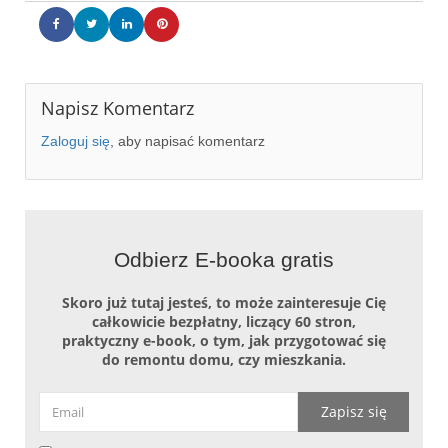
Napisz Komentarz
Zaloguj się
, aby napisać komentarz
Salon
Salon
Zabudowa rtv
Jadalnia
Jadalnia
Jadalnia
Jadalnia
Kuchnia
Kuchnia
Kuchnia
WC
WC
Schody
Korytarz na piętrze
Wiatrołap
Wiatrołap
Główna łazienka
Głowna łazienka
Główna łazienka
Główna łazienka
Odbierz E-booka gratis
Skoro już tutaj jesteś, to może zainteresuje Cię
całkowicie bezpłatny, liczący 60 stron,
praktyczny e-book, o tym, jak przygotować się
do remontu domu, czy mieszkania.
Zapisz się