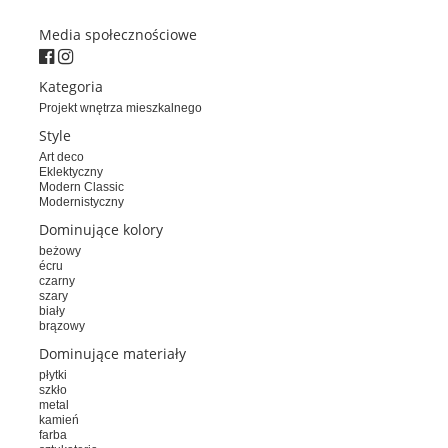
Media społecznościowe
Kategoria
Projekt wnętrza mieszkalnego
Style
Art deco
Eklektyczny
Modern Classic
Modernistyczny
Dominujące kolory
beżowy
écru
czarny
szary
biały
brązowy
Dominujące materiały
płytki
szkło
metal
kamień
farba