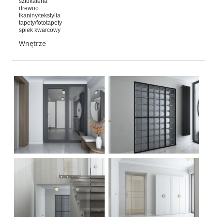
sztukateria
drewno
tkaniny/tekstylia
tapety/fototapety
spiek kwarcowy
Wnętrze