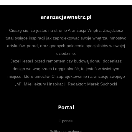
aranzacjawnetrz.pl
Cieszę się, że jesteś na stronie Aranżacja Wnętrz. Znajdziesz
tutaj tysiące inspiracji jak zaprojektować swoje wnętrza, mnóstwo
artykułów, porad, oraz godnych polecenia specjalistów w swojej
dziedzinie.
Jeżeli jesteś przed remontem czy budową domu, doceniasz
design we wnętrzach i oryginalność, to jesteś w świetnym
miejscu, które umożliwi Ci zaprojektowanie i aranżację swojego
„M”. Miłej lektury i inspiracji. Redaktor: Marek Suchocki
Portal
O portalu
Polityka prywatności