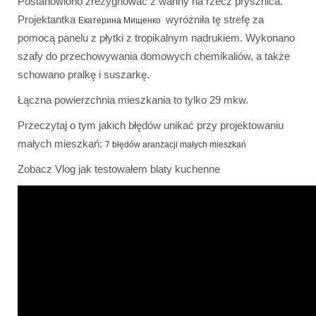
Postanowiono zrezygnować z wanny na rzecz prysznica.
Projektantka
wyróżniła tę strefę za
Екатерина Мищенко
pomocą panelu z płytki z tropikalnym nadrukiem. Wykonano
szafy do przechowywania domowych chemikaliów, a także
schowano pralkę i suszarkę.
Łączna powierzchnia mieszkania to tylko 29 mkw.
Przeczytaj o tym jakich błędów unikać przy projektowaniu
małych mieszkań:
7 błędów aranżacji małych mieszkań
Zobacz Vlog jak testowałem blaty kuchenne