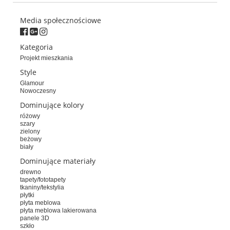
Media społecznościowe
Kategoria
Projekt mieszkania
Style
Glamour
Nowoczesny
Dominujące kolory
różowy
szary
zielony
beżowy
biały
Dominujące materiały
drewno
tapety/fototapety
tkaniny/tekstylia
płytki
płyta meblowa
płyta meblowa lakierowana
panele 3D
szkło