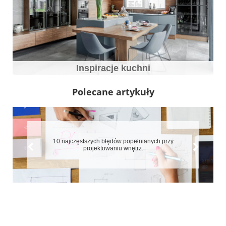
Inspiracje kuchni
Polecane artykuły
ełnianych przy
7 błędów które zepsują aranżację małych
trz.