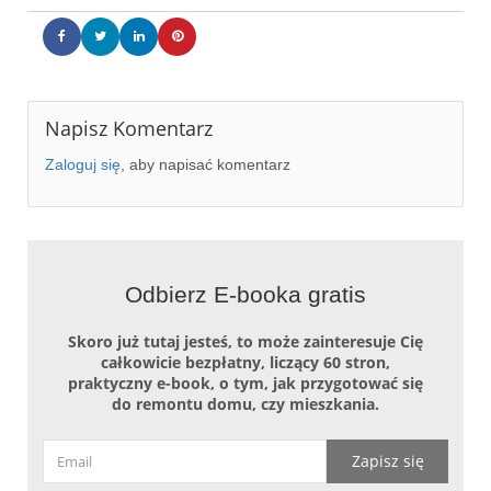
Napisz Komentarz
Zaloguj się
, aby napisać komentarz
Niewielki salon
Niewielki salon
Niewielki salon
Mała kuchnia
Mała kuchnia
Malutka sypialnia
Malutka sypialnia
Malutka sypialnia
Mała kolorowa łazienka z prysznicem
Mała kolorowa łazienka z prysznicem
Mała kolorowa łazienka z prysznicem
Mała kolorowa łazienka z prysznicem
Mała kolorowa łazienka z prysznicem
Odbierz E-booka gratis
Skoro już tutaj jesteś, to może zainteresuje Cię
całkowicie bezpłatny, liczący 60 stron,
praktyczny e-book, o tym, jak przygotować się
do remontu domu, czy mieszkania.
Zapisz się