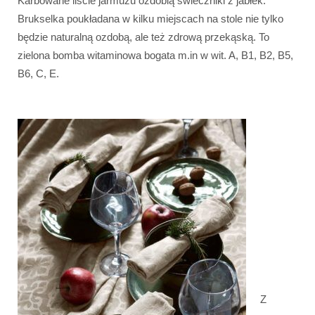
Karbowane liście jarmużu ozdobią świeczniki z jabłek.
Brukselka poukładana w kilku miejscach na stole nie tylko
będzie naturalną ozdobą, ale też zdrową przekąską. To
zielona bomba witaminowa bogata m.in w wit. A, B1, B2, B5,
B6, C, E.
Z