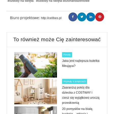
#ozdoby na święta
#ozdoby na święta bożonarodzeniowe
Biuro projektowe:
http://cellbes.pl
To również może Cię zainteresować
Porady
Jaka jest najlepsza butelka
filtrująca?
Artykuły o wnętrzach
Zaaranżuj pokój dla
dziecka z COSTWAY i
ciesz się wyjątkowo uroczą
przestrzenią
20 pomysłów na białą