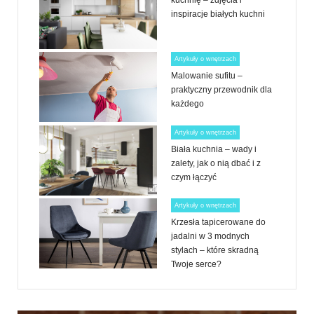
kuchnię – zdjęcia i
inspiracje białych kuchni
Artykuły o wnętrzach
Malowanie sufitu –
praktyczny przewodnik dla
każdego
Artykuły o wnętrzach
Biała kuchnia – wady i
zalety, jak o nią dbać i z
czym łączyć
Artykuły o wnętrzach
Krzesła tapicerowane do
jadalni w 3 modnych
stylach – które skradną
Twoje serce?